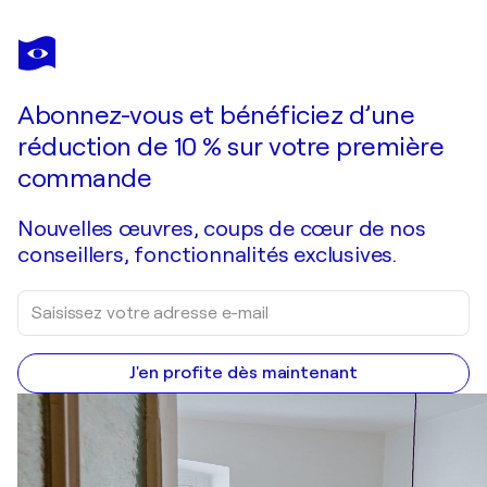
MARÍA
BURGAZ
Vous avez adoré cette oeuvre mais elle est vendue ?
Sobrevolando la ciudad
Abonnez-vous et bénéficiez d’une
Je passe commande
réduction de 10 % sur votre première
commande
Nouvelles œuvres, coups de cœur de nos
conseillers, fonctionnalités exclusives.
J'en profite dès maintenant