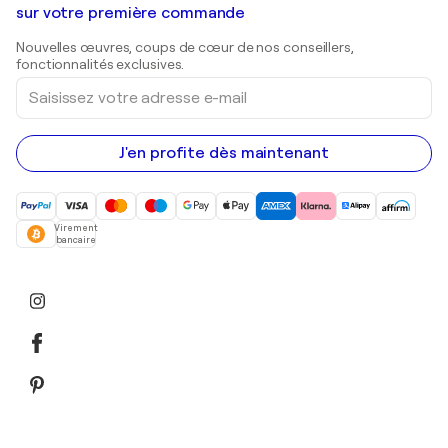
Shepard Fairey
Galeries d'art en Belgique
sur votre première commande
Estampes
Sculptures
Nouvelles œuvres, coups de cœur de nos conseillers,
Peintures acryliques
fonctionnalités exclusives.
Saisissez
votre
adresse
e-
mail
J'en profite dès maintenant
Virement
bancaire