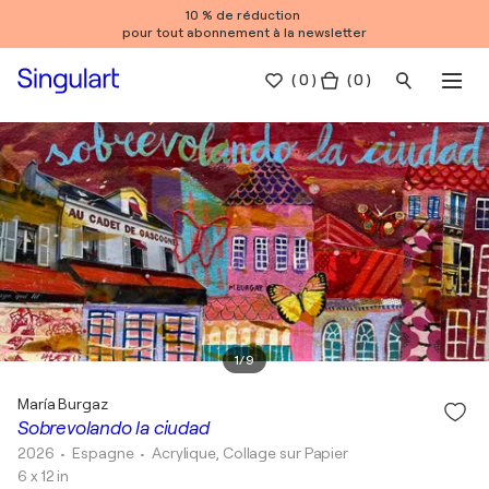
10 % de réduction
pour tout abonnement à la newsletter
(
0
)
( 0 )
1
/
9
María Burgaz
Sobrevolando la ciudad
2026
• Espagne
•
Acrylique, Collage sur Papier
6 x 12 in