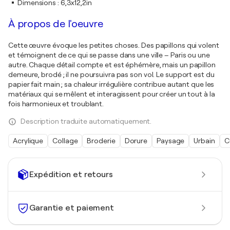
Dimensions
:
6,3x12,2in
À propos de l'oeuvre
Cette œuvre évoque les petites choses. Des papillons qui volent
et témoignent de ce qui se passe dans une ville – Paris ou une
autre. Chaque détail compte et est éphémère, mais un papillon
demeure, brodé ; il ne poursuivra pas son vol. Le support est du
papier fait main ; sa chaleur irrégulière contribue autant que les
matériaux qui se mêlent et interagissent pour créer un tout à la
fois harmonieux et troublant.
Description traduite automatiquement.
Acrylique
Collage
Broderie
Dorure
Paysage
Urbain
C
Expédition et retours
Garantie et paiement