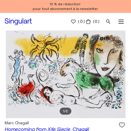
10 % de réduction
pour tout abonnement à la newsletter
(
0
)
( 0 )
1
/
2
Marc Chagall
Homecoming from XXe Siecle. Chagall