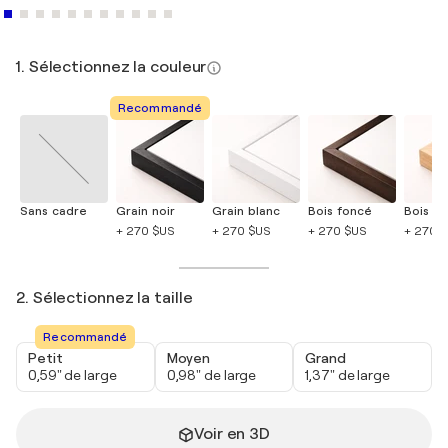
1. Sélectionnez la couleur
Recommandé
Sans cadre
Grain noir
Grain blanc
Bois foncé
Bois cla
+ 270 $US
+ 270 $US
+ 270 $US
+ 270 
2. Sélectionnez la taille
Recommandé
Petit
Moyen
Grand
0,59" de large
0,98" de large
1,37" de large
Voir en 3D