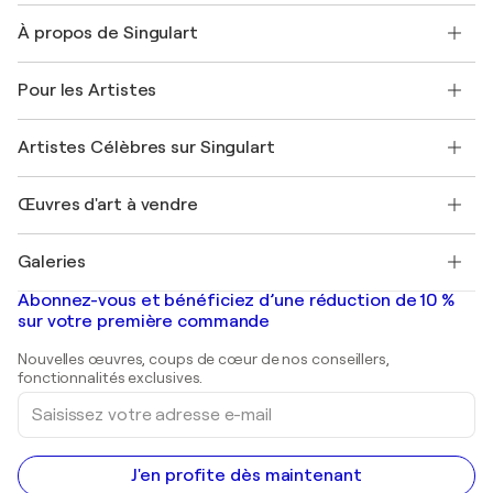
Nous contacter
À propos de Singulart
Expédition
Politique de retour
A propos de nous
Témoignages de clients
Pour les Artistes
FAQ
Offrir une carte cadeau
Sociétés affiliées
Rejoignez notre programme commercial
Rejoindre Singulart en tant qu'artiste
Nos artistes
Mon compte
Artistes Célèbres sur Singulart
Se connecter en tant qu'Artiste
Magazine Singulart
Protection acheteur
Emplois
+33 1 76 44 06 42
Henri Matisse
Découvrez une sélection d'art original
Œuvres d'art à vendre
Marc Chagall
Pablo Picasso
Tableaux à vendre
Salvador Dalí
Galeries
Tableaux abstraits à vendre
Banksy
Peintures à l'huile
Mr. Brainwash
Galeries d'art en France
Abonnez-vous et bénéficiez d’une réduction de 10 %
Peintures de paysage
Shepard Fairey
Galeries d'art en Belgique
sur votre première commande
Estampes
Sculptures
Nouvelles œuvres, coups de cœur de nos conseillers,
Peintures acryliques
fonctionnalités exclusives.
Saisissez
votre
adresse
e-
mail
J'en profite dès maintenant