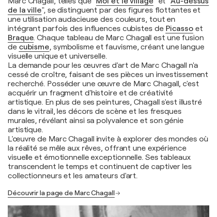
Marc Chagall, telles que "
Moi et le village
" et "
Au-dessus
de la ville
", se distinguent par des figures flottantes et
une utilisation audacieuse des couleurs, tout en
intégrant parfois des influences cubistes de
Picasso
et
Braque
. Chaque tableau de Marc Chagall est une fusion
de
cubisme
, symbolisme et fauvisme, créant une langue
visuelle unique et universelle.
La demande pour les œuvres d'art de Marc Chagall n'a
cessé de croître, faisant de ses pièces un investissement
recherché. Posséder une œuvre de Marc Chagall, c'est
acquérir un fragment d'histoire et de créativité
artistique. En plus de ses peintures, Chagall s'est illustré
dans le vitrail, les décors de scène et les fresques
murales, révélant ainsi sa polyvalence et son génie
artistique.
L'œuvre de Marc Chagall invite à explorer des mondes où
la réalité se mêle aux rêves, offrant une expérience
visuelle et émotionnelle exceptionnelle. Ses tableaux
transcendent le temps et continuent de captiver les
collectionneurs et les amateurs d'art.
Découvrir la page de Marc Chagall