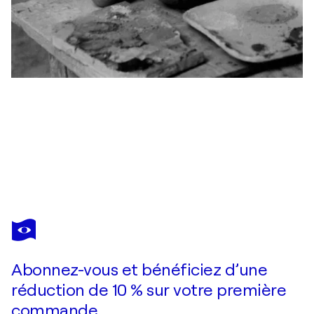
MARC CHAGALL
Homecoming from XXe Siecle. Chagall Monumental
1 170 $US
Faire une offre
Acquérir
Abonnez-vous et bénéficiez d’une
réduction de 10 % sur votre première
commande