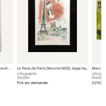
Marc Chagall (1887–1985), La Ruche et Montparnasse Exhibition Poster (1979, Musée Jacquemart-André), Printed in France
Le Reve de Paris (Mourlot 600), large hand signed lithograph
Lithographie
Lithograp
40x28in
25x39in
Prix sur demande
3 240 $