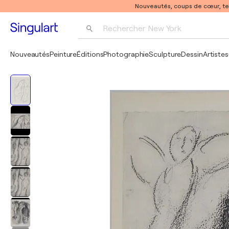
Nouveautés, coups de cœur, t
Rechercher 
New York
Photographie
Nouveautés
Peinture
Éditions
Photographie
Sculpture
Dessin
Artistes
Pop Art
Pablo Picasso