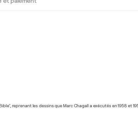
e et paiement
ble", reprenant les dessins que Marc Chagall a exécutés en 1958 et 1959