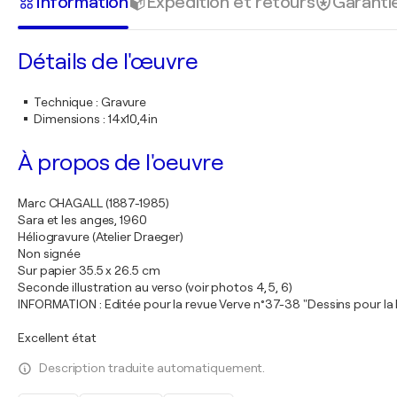
Information
Expédition et retours
Garanti
Détails de l'œuvre
Technique
:
Gravure
Dimensions
:
14x10,4in
À propos de l'oeuvre
Marc CHAGALL (1887-1985)
Sara et les anges, 1960
Héliogravure (Atelier Draeger)
Non signée
Sur papier 35.5 x 26.5 cm
Seconde illustration au verso (voir photos 4, 5, 6)
INFORMATION : Editée pour la revue Verve n°37-38 "Dessins pour la Bi
Excellent état
Description traduite automatiquement.