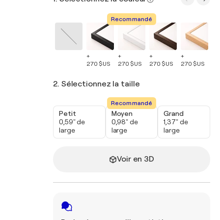
Recommandé
+
+
+
+
+
270 $US
270 $US
270 $US
270 $US
27
2. Sélectionnez la taille
Recommandé
Petit
Moyen
Grand
0,59" de
0,98" de
1,37" de
large
large
large
Voir en 3D