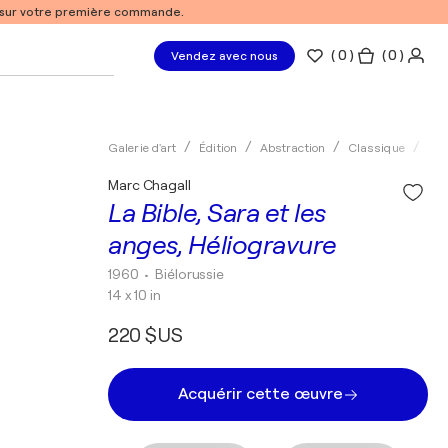
% sur votre première commande.
(
0
)
( 0 )
Vendez avec nous
Galerie d'art
Édition
Abstraction
Classique
Gra
Marc Chagall
La Bible, Sara et les
anges, Héliogravure
1960
• Biélorussie
14 x 10 in
220 $US
Acquérir cette œuvre