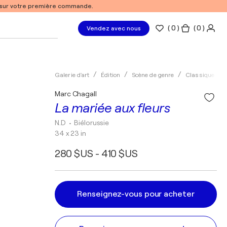
% sur votre première commande.
(
0
)
( 0 )
Vendez avec nous
Galerie d'art
Édition
Scène de genre
Classique
Marc Chagall
La mariée aux fleurs
N.D
• Biélorussie
34 x 23 in
280 $US - 410 $US
Renseignez-vous pour acheter