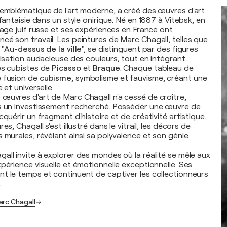
 emblématique de l'art moderne, a créé des œuvres d'art
 fantaisie dans un style onirique. Né en 1887 à Vitebsk, en
tage juif russe et ses expériences en France ont
cé son travail. Les peintures de Marc Chagall, telles que
 "
Au-dessus de la ville
", se distinguent par des figures
lisation audacieuse des couleurs, tout en intégrant
es cubistes de
Picasso
et
Braque
. Chaque tableau de
e fusion de
cubisme
, symbolisme et fauvisme, créant une
 et universelle.
œuvres d'art de Marc Chagall n'a cessé de croître,
es un investissement recherché. Posséder une œuvre de
cquérir un fragment d'histoire et de créativité artistique.
es, Chagall s'est illustré dans le vitrail, les décors de
 murales, révélant ainsi sa polyvalence et son génie
all invite à explorer des mondes où la réalité se mêle aux
périence visuelle et émotionnelle exceptionnelle. Ses
t le temps et continuent de captiver les collectionneurs
.
arc Chagall