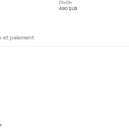
29x21in
490 $US
e et paiement
e