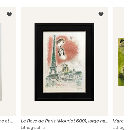
Marc Chagall (1887–1985), La Ruche et Montparnasse Exhibition Poster (1979, Musée Jacquemart-André), Printed in France
Le Reve de Paris (Mourlot 600), large hand signed lithograph
Lithographie
Lithograp