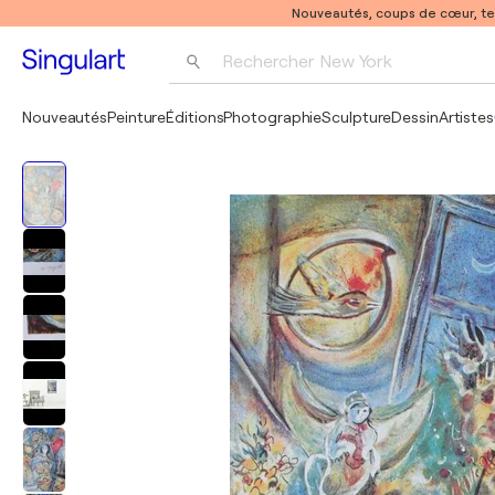
Nouveautés, coups de cœur, t
Rechercher 
New York
Photographie
Nouveautés
Peinture
Éditions
Photographie
Sculpture
Dessin
Artistes
Pop Art
Pablo Picasso