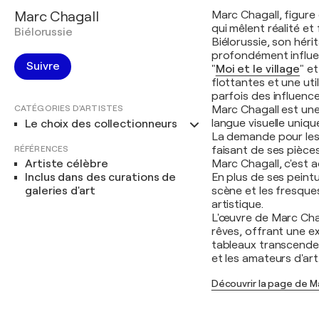
Marc Chagall
Marc Chagall, figure
qui mêlent réalité et
Biélorussie
Biélorussie, son héri
profondément influen
Suivre
"
Moi et le village
" et
flottantes et une uti
parfois des influenc
CATÉGORIES D'ARTISTES
Marc Chagall est un
langue visuelle unique
Le choix des collectionneurs
La demande pour les 
RÉFÉRENCES
faisant de ses pièc
Artiste célèbre
Marc Chagall, c'est a
Inclus dans des curations de
En plus de ses peintur
galeries d'art
scène et les fresques
artistique.
L'œuvre de Marc Chag
rêves, offrant une ex
tableaux transcenden
et les amateurs d'art
Découvrir la page de M