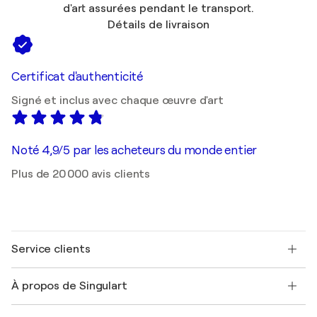
d'art assurées pendant le transport.
Détails de livraison
Certificat d'authenticité
Signé et inclus avec chaque œuvre d'art
Noté 4,9/5 par les acheteurs du monde entier
Plus de 20 000 avis clients
Service clients
Nous contacter
À propos de Singulart
Expédition
Politique de retour
A propos de nous
Témoignages de clients