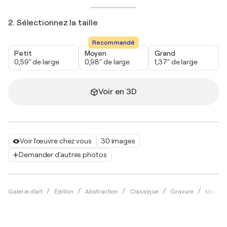
2. Sélectionnez la taille
Recommandé
Petit
Moyen
Grand
0,59" de large
0,98" de large
1,37" de large
Voir en 3D
Voir l'œuvre chez vous
30 images
Demander d'autres photos
Galerie d'art
Édition
Abstraction
Classique
Gravure
Marc C