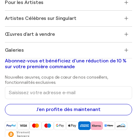
Pour les Artistes
FAQ
Offrir une carte cadeau
Sociétés affiliées
Rejoignez notre programme commercial
Rejoindre Singulart en tant qu'artiste
Nos artistes
Mon compte
Artistes Célèbres sur Singulart
Se connecter en tant qu'Artiste
Magazine Singulart
Protection acheteur
Emplois
+33 1 76 44 06 42
Henri Matisse
Découvrez une sélection d'art original
Œuvres d'art à vendre
Marc Chagall
Pablo Picasso
Tableaux à vendre
Salvador Dalí
Galeries
Tableaux abstraits à vendre
Banksy
Peintures à l'huile
Mr. Brainwash
Galeries d'art en France
Abonnez-vous et bénéficiez d’une réduction de 10 %
Peintures de paysage
Shepard Fairey
Galeries d'art en Belgique
sur votre première commande
Estampes
Sculptures
Nouvelles œuvres, coups de cœur de nos conseillers,
Peintures acryliques
fonctionnalités exclusives.
Saisissez
votre
adresse
e-
mail
J'en profite dès maintenant
Virement
bancaire