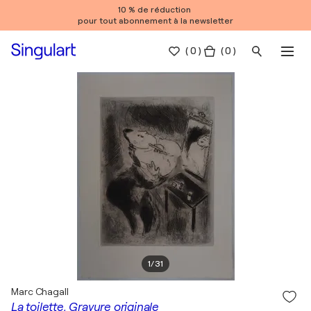
10 % de réduction
pour tout abonnement à la newsletter
(
0
)
( 0 )
1
/
31
Marc Chagall
La toilette, Gravure originale