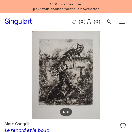
10 % de réduction
pour tout abonnement à la newsletter
(
0
)
( 0 )
1
/
31
Marc Chagall
Le renard et le bouc