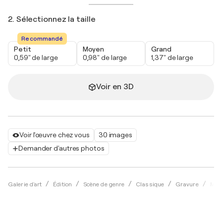
2. Sélectionnez la taille
Recommandé
Petit
Moyen
Grand
0,59" de large
0,98" de large
1,37" de large
Voir en 3D
Voir l'œuvre chez vous
30 images
Demander d'autres photos
Galerie d'art
Édition
Scène de genre
Classique
Gravure
Mar