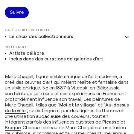
Suivre
CATÉGORIES D'ARTISTES
Le choix des collectionneurs
RÉFÉRENCES
Artiste célèbre
Inclus dans des curations de galeries d'art
Marc Chagall, figure emblématique de l'art moderne, a
créé des œuvres d'art qui mêlent réalité et fantaisie dans
un style onirique. Né en 1887 à Vitebsk, en Biélorussie,
son héritage juif russe et ses expériences en France ont
profondément influencé son travail. Les peintures de
Marc Chagall, telles que "
Moi et le village
" et "
Au-dessus
de la ville
", se distinguent par des figures flottantes et
une utilisation audacieuse des couleurs, tout en
intégrant parfois des influences cubistes de
Picasso
et
Braque
. Chaque tableau de Marc Chagall est une fusion
de
cubisme
, symbolisme et fauvisme, créant une langue