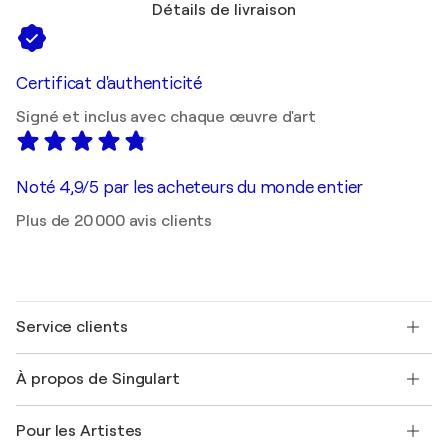
Détails de livraison
Certificat d'authenticité
Signé et inclus avec chaque œuvre d'art
Noté 4,9/5 par les acheteurs du monde entier
Plus de 20 000 avis clients
Service clients
Nous contacter
À propos de Singulart
Expédition
Politique de retour
A propos de nous
Témoignages de clients
Pour les Artistes
FAQ
Offrir une carte cadeau