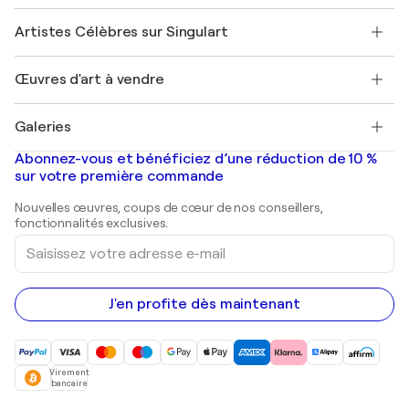
Sociétés affiliées
Rejoignez notre programme commercial
Rejoindre Singulart en tant qu'artiste
Nos artistes
Mon compte
Artistes Célèbres sur Singulart
Se connecter en tant qu'Artiste
Magazine Singulart
Protection acheteur
Emplois
+33 1 76 44 06 42
Henri Matisse
Découvrez une sélection d'art original
Œuvres d'art à vendre
Marc Chagall
Pablo Picasso
Tableaux à vendre
Salvador Dalí
Galeries
Tableaux abstraits à vendre
Banksy
Peintures à l'huile
Mr. Brainwash
Galeries d'art en France
Abonnez-vous et bénéficiez d’une réduction de 10 %
Peintures de paysage
Shepard Fairey
Galeries d'art en Belgique
sur votre première commande
Estampes
Sculptures
Nouvelles œuvres, coups de cœur de nos conseillers,
Peintures acryliques
fonctionnalités exclusives.
Saisissez
votre
adresse
e-
mail
J'en profite dès maintenant
Virement
bancaire