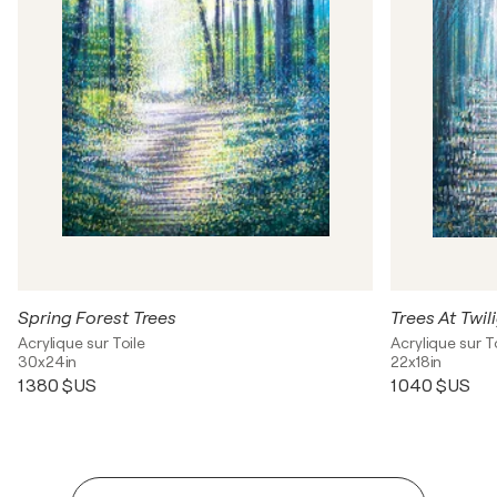
Spring Forest Trees
Trees At Twil
Acrylique sur Toile
Acrylique sur T
30x24in
22x18in
1 380 $US
1 040 $US