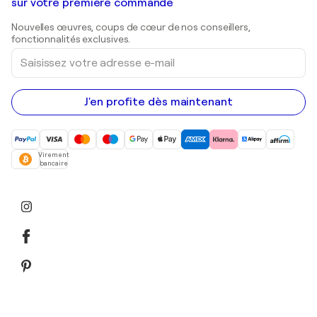
Galeries d'art en Belgique
sur votre première commande
Estampes
Sculptures
Nouvelles œuvres, coups de cœur de nos conseillers,
Peintures acryliques
fonctionnalités exclusives.
Saisissez
votre
adresse
e-
mail
J'en profite dès maintenant
Virement
bancaire