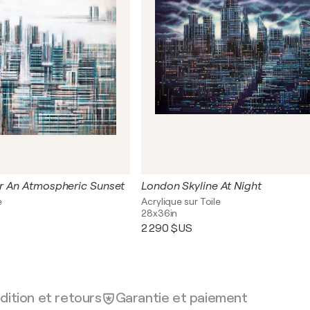
r An Atmospheric Sunset
London Skyline At Night
e
Acrylique sur Toile
28x36in
2 290 $US
dition et retours
Garantie et paiement