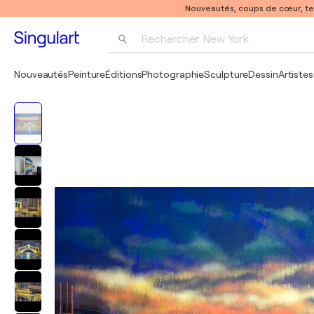
Nouveautés, coups de cœur, t
Rechercher 
New York
Photographie
Nouveautés
Peinture
Éditions
Photographie
Sculpture
Dessin
Artistes
Pop Art
Pablo Picasso