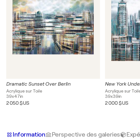
Dramatic Sunset Over Berlin
New York Unde
Acrylique sur Toile
Acrylique sur Toil
39x47in
39x39in
2 050 $US
2 000 $US
Information
Perspective des galeries
Expé