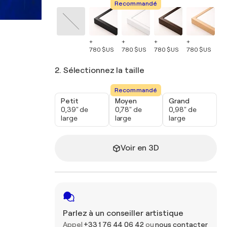
Recommandé
+
+
+
+
+
780 $US
780 $US
780 $US
780 $US
78
2. Sélectionnez la taille
Recommandé
Petit
Moyen
Grand
0,39" de
0,78" de
0,98" de
large
large
large
Voir en 3D
Parlez à un conseiller artistique
Appel
+33 1 76 44 06 42
ou
nous contacter