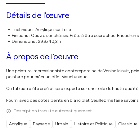
Détails de l'œuvre
Technique
:
Acrylique sur Toile
Finitions
:
Oeuvre sur châssis. Prête à être accrochée. Encadre
Dimensions
:
29,9x40,2in
À propos de l'oeuvre
Une peinture impressionniste contemporaine de Venise la nuit, pein
peinture pour créer un effet visuel unique.
Ce tableau a été créé et sera expédié sur une toile de haute qualité 
Fourni avec des côtés peints en blanc plat (veuillez me faire savoir s
Description traduite automatiquement.
Acrylique
Paysage
Urbain
Histoire et Politique
Classique