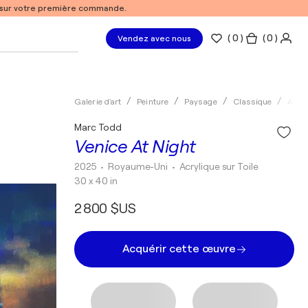
% sur votre première commande.
(
0
)
( 0 )
Vendez avec nous
Galerie d'art
Peinture
Paysage
Classique
Acryl
Marc Todd
Venice At Night
2025
• Royaume-Uni
•
Acrylique sur Toile
30 x 40 in
2 800 $US
Acquérir cette œuvre