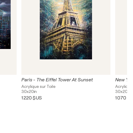
Paris - The Eiffel Tower At Sunset
Acrylique sur Toile
Acrylique
30x20in
30x20in
1 220 $US
1 070 $