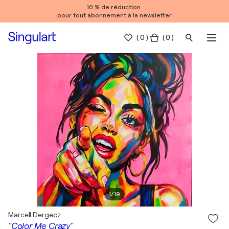
10 % de réduction
pour tout abonnement à la newsletter
(
0
)
( 0 )
1
/
19
Marcell Dergecz
"Color Me Crazy"