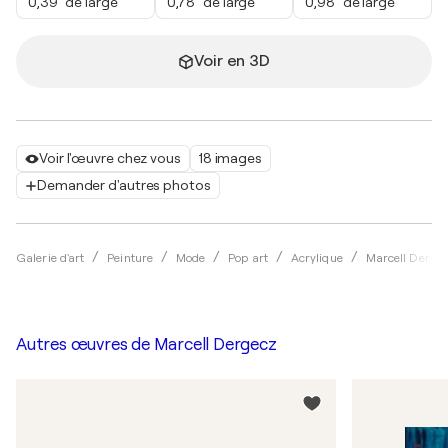
0,39" de large
0,78" de large
0,98" de large
Voir en 3D
Voir l'œuvre chez vous
18 images
Demander d'autres photos
Galerie d'art
Peinture
Mode
Pop art
Acrylique
Marcell Derge
Autres œuvres de
Marcell Dergecz