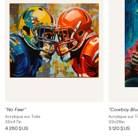
"No Fear"
"Cowboy Blu
Acrylique sur Toile
Acrylique sur T
39x47in
39x28in
4 280 $US
3 120 $US