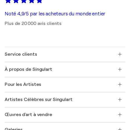
Noté 4,9/5 par les acheteurs du monde entier
Plus de 20 000 avis clients
Service clients
Nous contacter
À propos de Singulart
Expédition
Politique de retour
A propos de nous
Témoignages de clients
Pour les Artistes
FAQ
Offrir une carte cadeau
Sociétés affiliées
Rejoignez notre programme commercial
Rejoindre Singulart en tant qu'artiste
Nos artistes
Mon compte
Artistes Célèbres sur Singulart
Se connecter en tant qu'Artiste
Magazine Singulart
Protection acheteur
Emplois
+33 1 76 44 06 42
Henri Matisse
Découvrez une sélection d'art original
Œuvres d'art à vendre
Marc Chagall
Pablo Picasso
Tableaux à vendre
Salvador Dalí
Galeries