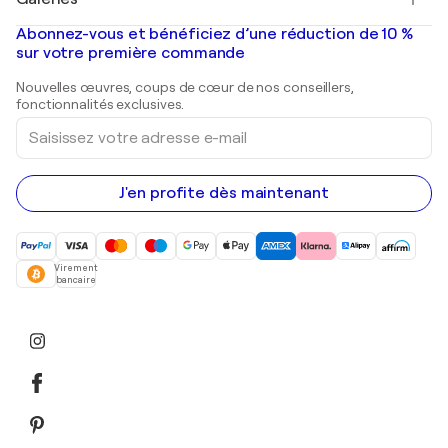
Tableaux abstraits à vendre
Banksy
Peintures à l'huile
Mr. Brainwash
Galeries d'art en France
Abonnez-vous et bénéficiez d’une réduction de 10 %
Peintures de paysage
Shepard Fairey
Galeries d'art en Belgique
sur votre première commande
Estampes
Sculptures
Nouvelles œuvres, coups de cœur de nos conseillers,
Peintures acryliques
fonctionnalités exclusives.
Saisissez
votre
adresse
e-
mail
J'en profite dès maintenant
Virement
bancaire