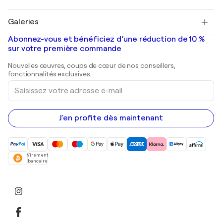
Pablo Picasso
Tableaux à vendre
Salvador Dalí
Galeries
Tableaux abstraits à vendre
Banksy
Peintures à l'huile
Mr. Brainwash
Galeries d'art en France
Abonnez-vous et bénéficiez d’une réduction de 10 %
Peintures de paysage
Shepard Fairey
Galeries d'art en Belgique
sur votre première commande
Estampes
Sculptures
Nouvelles œuvres, coups de cœur de nos conseillers,
Peintures acryliques
fonctionnalités exclusives.
Saisissez
votre
adresse
e-
mail
J'en profite dès maintenant
Virement
bancaire