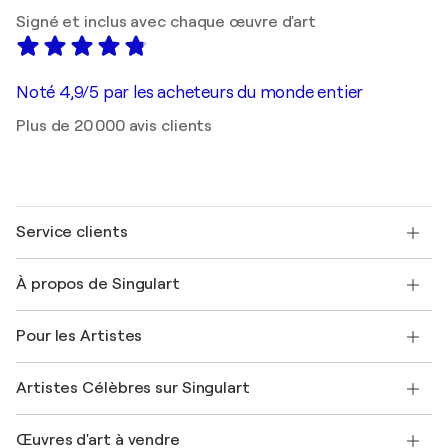
Signé et inclus avec chaque œuvre d'art
Noté 4,9/5 par les acheteurs du monde entier
Plus de 20 000 avis clients
Service clients
Nous contacter
À propos de Singulart
Expédition
Politique de retour
A propos de nous
Témoignages de clients
Pour les Artistes
FAQ
Offrir une carte cadeau
Sociétés affiliées
Rejoignez notre programme commercial
Rejoindre Singulart en tant qu'artiste
Nos artistes
Mon compte
Artistes Célèbres sur Singulart
Se connecter en tant qu'Artiste
Magazine Singulart
Protection acheteur
Emplois
+33 1 76 44 06 42
Henri Matisse
Découvrez une sélection d'art original
Œuvres d'art à vendre
Marc Chagall