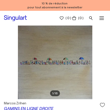
10 % de réduction
pour tout abonnement à la newsletter
(
0
)
( 0 )
1
/
16
Marcos Zrihen
GAMINS EN LIGNE DROITE