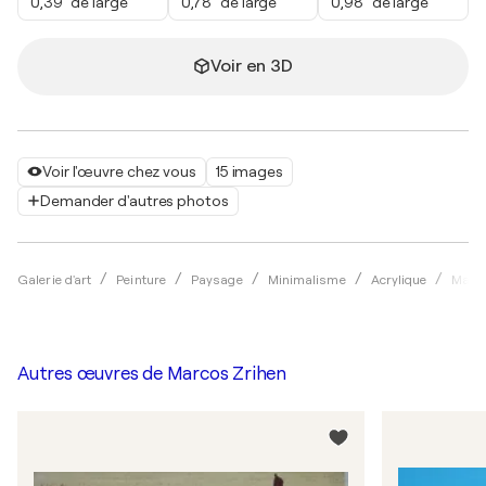
0,39" de large
0,78" de large
0,98" de large
Voir en 3D
Voir l'œuvre chez vous
15 images
Demander d'autres photos
Galerie d'art
Peinture
Paysage
Minimalisme
Acrylique
Marco
Autres œuvres de
Marcos Zrihen