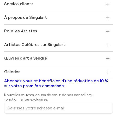
Service clients
Nous contacter
À propos de Singulart
Expédition
Politique de retour
A propos de nous
Témoignages de clients
Pour les Artistes
FAQ
Offrir une carte cadeau
Sociétés affiliées
Rejoignez notre programme commercial
Rejoindre Singulart en tant qu'artiste
Nos artistes
Mon compte
Artistes Célèbres sur Singulart
Se connecter en tant qu'Artiste
Magazine Singulart
Protection acheteur
Emplois
+33 1 76 44 06 42
Henri Matisse
Découvrez une sélection d'art original
Œuvres d'art à vendre
Marc Chagall
Pablo Picasso
Tableaux à vendre
Salvador Dalí
Galeries
Tableaux abstraits à vendre
Banksy
Peintures à l'huile
Mr. Brainwash
Galeries d'art en France
Abonnez-vous et bénéficiez d’une réduction de 10 %
Peintures de paysage
Shepard Fairey
Galeries d'art en Belgique
sur votre première commande
Estampes
Sculptures
Nouvelles œuvres, coups de cœur de nos conseillers,
Peintures acryliques
fonctionnalités exclusives.
Saisissez
votre
adresse