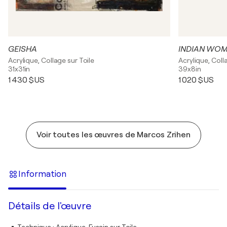
GEISHA
INDIAN WO
Acrylique, Collage sur Toile
Acrylique, Coll
31x31in
39x8in
1 430 $US
1 020 $US
Voir toutes les œuvres de Marcos Zrihen
Information
Détails de l'œuvre