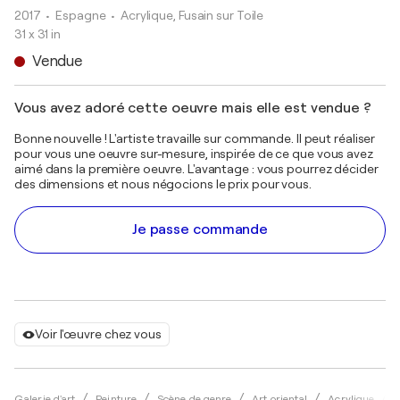
2017
• Espagne
•
Acrylique, Fusain sur Toile
31 x 31 in
Vendue
Vous avez adoré cette oeuvre mais elle est vendue ?
Bonne nouvelle ! L'artiste travaille sur commande. Il peut réaliser
pour vous une oeuvre sur-mesure, inspirée de ce que vous avez
aimé dans la première oeuvre. L'avantage : vous pourrez décider
des dimensions et nous négocions le prix pour vous.
Je passe commande
Voir l'œuvre chez vous
Galerie d'art
Peinture
Scène de genre
Art oriental
Acrylique