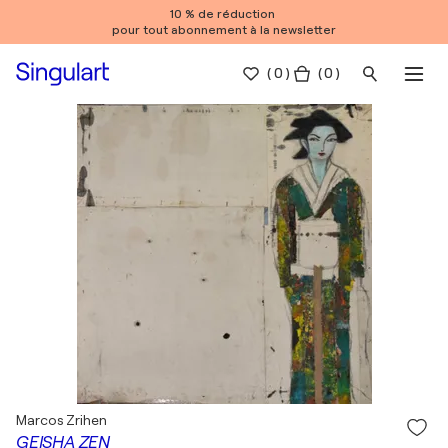
10 % de réduction
pour tout abonnement à la newsletter
(
0
)
( 0 )
Marcos Zrihen
GEISHA ZEN