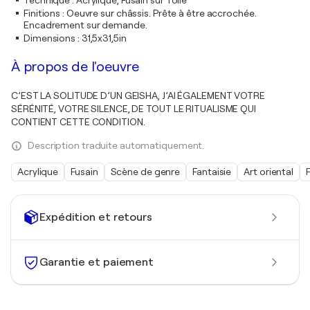
Technique
:
Acrylique, Fusain sur Toile
Finitions
:
Oeuvre sur châssis. Prête à être accrochée.
Encadrement sur demande.
Dimensions
:
31,5x31,5in
À propos de l'oeuvre
C’EST LA SOLITUDE D’UN GEISHA, J’AI ÉGALEMENT VOTRE
SÉRÉNITÉ, VOTRE SILENCE, DE TOUT LE RITUALISME QUI
CONTIENT CETTE CONDITION.
Description traduite automatiquement.
Acrylique
Fusain
Scène de genre
Fantaisie
Art oriental
F
Expédition et retours
Garantie et paiement