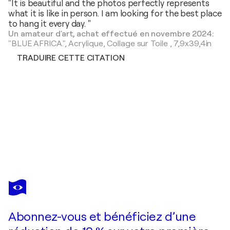
"It is beautiful and the photos perfectly represents
what it is like in person. I am looking for the best place
to hang it every day. "
Un amateur d'art, achat effectué en novembre 2024:
"BLUE AFRICA.",
Acrylique, Collage sur Toile
,
7,9x39,4in
TRADUIRE CETTE CITATION
MARCOS
ZRIHEN
Vous avez adoré cette oeuvre mais elle est vendue ?
GEISHA ZEN
Abonnez-vous et bénéficiez d’une
Je passe commande