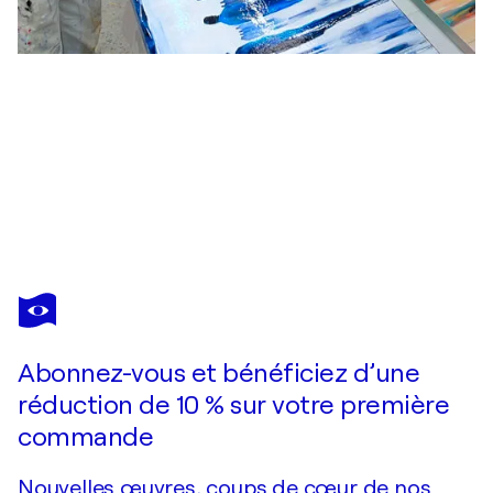
MARGARITA
LYPIRIDOU
Vous avez adoré cette oeuvre mais elle est vendue ?
Soirée tranquille
Abonnez-vous et bénéficiez d’une
Je passe commande
réduction de 10 % sur votre première
commande
Nouvelles œuvres, coups de cœur de nos