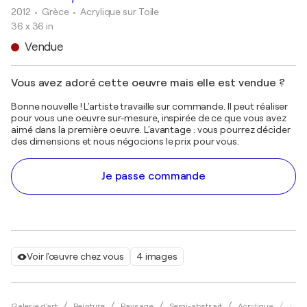
2012
• Grèce
•
Acrylique sur Toile
36 x 36 in
Vendue
Vous avez adoré cette oeuvre mais elle est vendue ?
Bonne nouvelle ! L'artiste travaille sur commande. Il peut réaliser
pour vous une oeuvre sur-mesure, inspirée de ce que vous avez
aimé dans la première oeuvre. L'avantage : vous pourrez décider
des dimensions et nous négocions le prix pour vous.
Je passe commande
Voir l'œuvre chez vous
4 images
Galerie d'art
Peinture
Paysage
Semi-abstrait
Acrylique
Marg