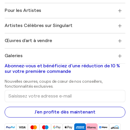
Politique de retour
A propos de nous
Témoignages de clients
Pour les Artistes
FAQ
Offrir une carte cadeau
Sociétés affiliées
Rejoignez notre programme commercial
Rejoindre Singulart en tant qu'artiste
Nos artistes
Mon compte
Artistes Célèbres sur Singulart
Se connecter en tant qu'Artiste
Magazine Singulart
Protection acheteur
Emplois
+33 1 76 44 06 42
Henri Matisse
Découvrez une sélection d'art original
Œuvres d'art à vendre
Marc Chagall
Pablo Picasso
Tableaux à vendre
Salvador Dalí
Galeries
Tableaux abstraits à vendre
Banksy
Peintures à l'huile
Mr. Brainwash
Galeries d'art en France
Abonnez-vous et bénéficiez d’une réduction de 10 %
Peintures de paysage
Shepard Fairey
Galeries d'art en Belgique
sur votre première commande
Estampes
Sculptures
Nouvelles œuvres, coups de cœur de nos conseillers,
Peintures acryliques
fonctionnalités exclusives.
Saisissez
votre
adresse
e-
mail
J'en profite dès maintenant