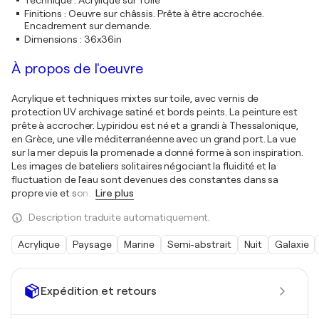
Technique
:
Acrylique sur Toile
Finitions
:
Oeuvre sur châssis. Prête à être accrochée.
Encadrement sur demande.
Dimensions
:
36x36in
À propos de l'oeuvre
Acrylique et techniques mixtes sur toile, avec vernis de
protection UV archivage satiné et bords peints. La peinture est
prête à accrocher. Lypiridou est né et a grandi à Thessalonique,
en Grèce, une ville méditerranéenne avec un grand port. La vue
sur la mer depuis la promenade a donné forme à son inspiration.
Les images de bateliers solitaires négociant la fluidité et la
fluctuation de l'eau sont devenues des constantes dans sa
propre vie et son
…
Lire plus
Description traduite automatiquement.
Acrylique
Paysage
Marine
Semi-abstrait
Nuit
Galaxie
Expédition et retours