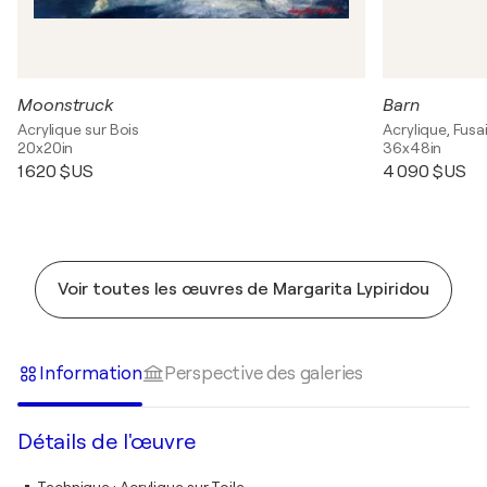
Moonstruck
Barn
Acrylique sur Bois
Acrylique, Fusai
20x20in
36x48in
1 620 $US
4 090 $US
Voir toutes les œuvres de Margarita Lypiridou
Information
Perspective des galeries
Détails de l'œuvre