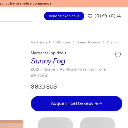
% sur votre première commande.
(
0
)
( 0 )
Vendez avec nous
Galerie d'art
Peinture
Scène de genre
Classique
Margarita Lypiridou
Sunny Fog
2021
• Grèce
•
Acrylique, Fusain sur Toile
24 x 59 in
3 830 $US
Acquérir cette œuvre