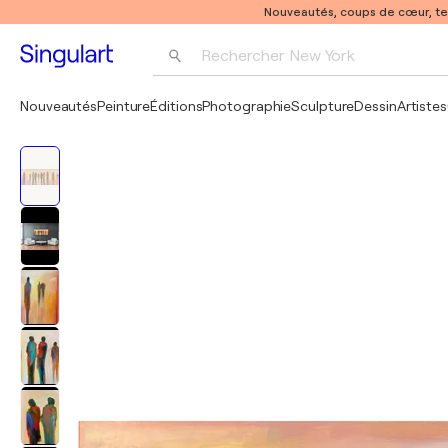
Nouveautés, coups de cœur, t
Rechercher 
New York
Photographie
Nouveautés
Peinture
Éditions
Photographie
Sculpture
Dessin
Artistes
Pop Art
Pablo Picasso