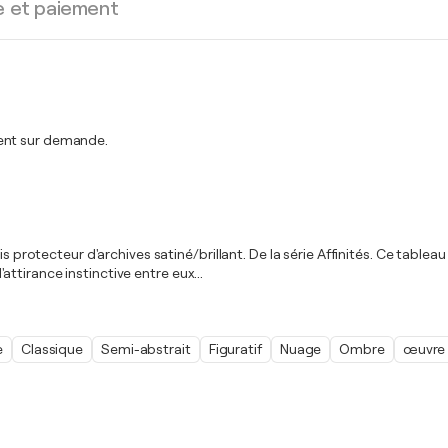
e et paiement
ment sur demande.
s protecteur d'archives satiné/brillant. De la série Affinités. Ce tableau
tirance instinctive entre eux...
e
Classique
Semi-abstrait
Figuratif
Nuage
Ombre
œuvre 