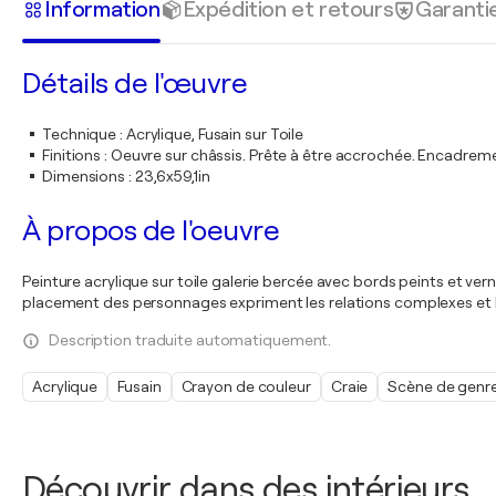
Information
Expédition et retours
Garanti
Détails de l'œuvre
Technique
:
Acrylique, Fusain sur Toile
Finitions
:
Oeuvre sur châssis. Prête à être accrochée. Encadre
Dimensions
:
23,6x59,1in
À propos de l'oeuvre
Peinture acrylique sur toile galerie bercée avec bords peints et verni
placement des personnages expriment les relations complexes et l'at
Description traduite automatiquement.
Acrylique
Fusain
Crayon de couleur
Craie
Scène de genr
Découvrir dans des intérieurs