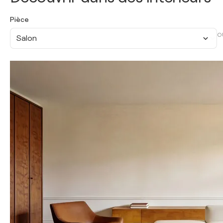
Pièce
O
Salon