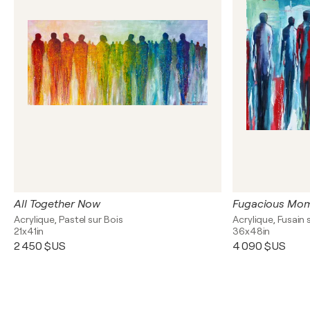
All Together Now
Fugacious Mo
Acrylique, Pastel sur Bois
Acrylique, Fusain 
21x41in
36x48in
2 450 $US
4 090 $US