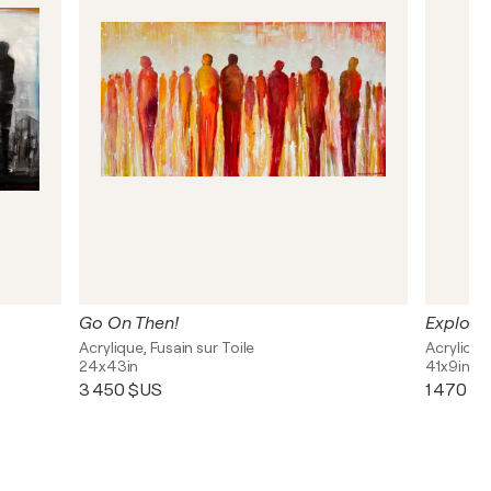
Go On Then!
Explora
Acrylique, Fusain sur Toile
Acrylique
24x43in
41x9in
3 450 $US
1 470 $