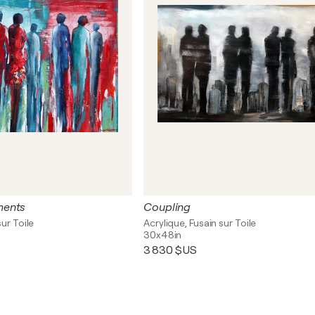
ments
Coupling
sur Toile
Acrylique, Fusain sur Toile
30x48in
3 830 $US