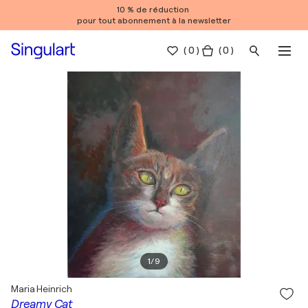
10 % de réduction
pour tout abonnement à la newsletter
(
0
)
( 0 )
1
/
9
Maria Heinrich
Dreamy Cat