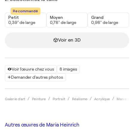
Recommandé
Petit
Moyen
Grand
0,39" de large
0,78" de large
0,98" de large
Voir en 3D
Voir l'œuvre chez vous
8 images
Demander d'autres photos
Galerie d'art
Peinture
Portrait
Réalisme
Acrylique
Maria Hei
Autres œuvres de
Maria Heinrich