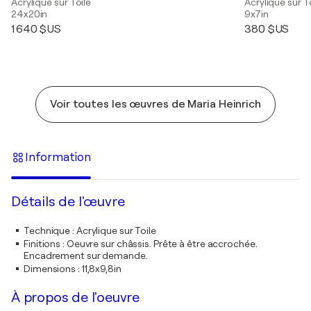
Acrylique sur Toile
Acrylique sur T
24x20in
9x7in
1 640 $US
380 $US
Voir toutes les œuvres de Maria Heinrich
Information
Détails de l'œuvre
Technique
:
Acrylique sur Toile
Finitions
:
Oeuvre sur châssis. Prête à être accrochée.
Encadrement sur demande.
Dimensions
:
11,8x9,8in
À propos de l'oeuvre