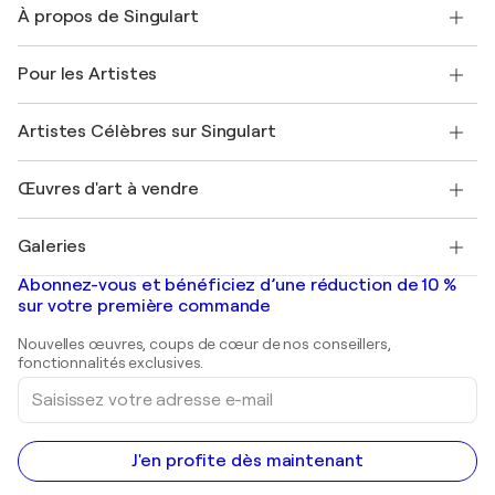
À propos de Singulart
Expédition
Politique de retour
A propos de nous
Témoignages de clients
Pour les Artistes
FAQ
Offrir une carte cadeau
Sociétés affiliées
Rejoignez notre programme commercial
Rejoindre Singulart en tant qu'artiste
Nos artistes
Mon compte
Artistes Célèbres sur Singulart
Se connecter en tant qu'Artiste
Magazine Singulart
Protection acheteur
Emplois
+33 1 76 44 06 42
Henri Matisse
Découvrez une sélection d'art original
Œuvres d'art à vendre
Marc Chagall
Pablo Picasso
Tableaux à vendre
Salvador Dalí
Galeries
Tableaux abstraits à vendre
Banksy
Peintures à l'huile
Mr. Brainwash
Galeries d'art en France
Abonnez-vous et bénéficiez d’une réduction de 10 %
Peintures de paysage
Shepard Fairey
Galeries d'art en Belgique
sur votre première commande
Estampes
Sculptures
Nouvelles œuvres, coups de cœur de nos conseillers,
Peintures acryliques
fonctionnalités exclusives.
Saisissez
votre
adresse
e-
mail
J'en profite dès maintenant