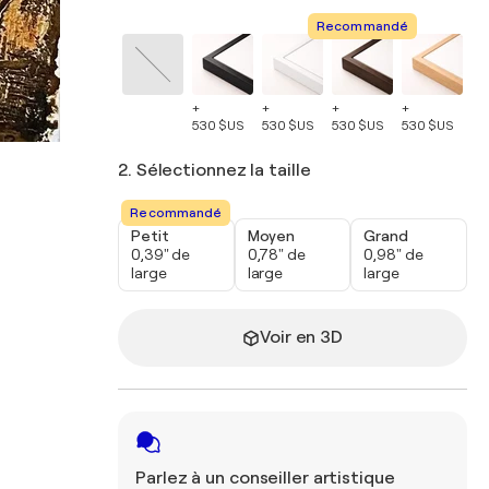
Recommandé
+
+
+
+
+
530 $US
530 $US
530 $US
530 $US
53
2. Sélectionnez la taille
Recommandé
Petit
Moyen
Grand
0,39" de
0,78" de
0,98" de
large
large
large
Voir en 3D
Parlez à un conseiller artistique