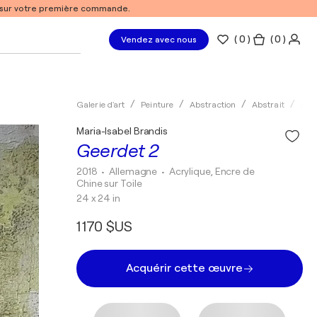
% sur votre première commande.
(
0
)
( 0 )
Vendez avec nous
Galerie d'art
Peinture
Abstraction
Abstrait
Acry
Maria-Isabel Brandis
Geerdet 2
2018
• Allemagne
•
Acrylique, Encre de
Chine sur Toile
24 x 24 in
1 170 $US
Acquérir cette œuvre