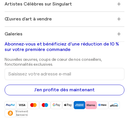
Nos artistes
Mon compte
Artistes Célèbres sur Singulart
Se connecter en tant qu'Artiste
Magazine Singulart
Protection acheteur
Emplois
+33 1 76 44 06 42
Henri Matisse
Découvrez une sélection d'art original
Œuvres d'art à vendre
Marc Chagall
Pablo Picasso
Tableaux à vendre
Salvador Dalí
Galeries
Tableaux abstraits à vendre
Banksy
Peintures à l'huile
Mr. Brainwash
Galeries d'art en France
Abonnez-vous et bénéficiez d’une réduction de 10 %
Peintures de paysage
Shepard Fairey
Galeries d'art en Belgique
sur votre première commande
Estampes
Sculptures
Nouvelles œuvres, coups de cœur de nos conseillers,
Peintures acryliques
fonctionnalités exclusives.
Saisissez
votre
adresse
e-
mail
J'en profite dès maintenant
Virement
bancaire