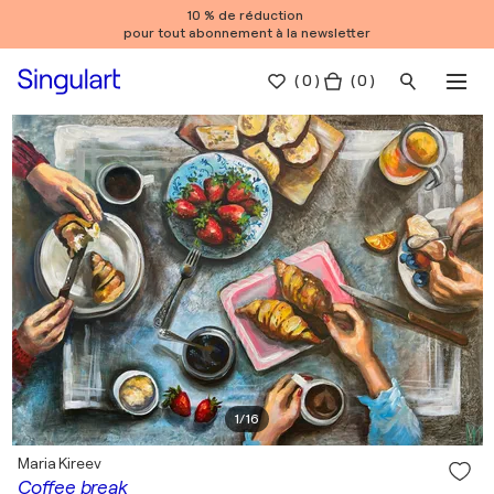
10 % de réduction
pour tout abonnement à la newsletter
(
0
)
( 0 )
1
/
16
Maria Kireev
Coffee break