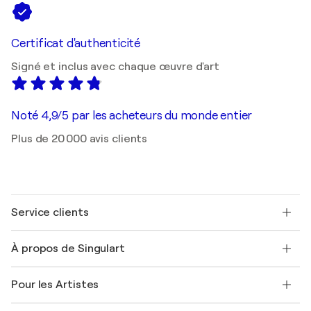
Certificat d'authenticité
Signé et inclus avec chaque œuvre d'art
Noté 4,9/5 par les acheteurs du monde entier
Plus de 20 000 avis clients
Service clients
Nous contacter
À propos de Singulart
Expédition
Politique de retour
A propos de nous
Témoignages de clients
Pour les Artistes
FAQ
Offrir une carte cadeau
Sociétés affiliées
Rejoignez notre programme commercial
Rejoindre Singulart en tant qu'artiste