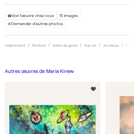
Voir l'œuvre chez vous
15 images
Demander d'autres photos
Galerie d'art
Peinture
Scène de genre
Pop art
Acrylique
Mari
Autres œuvres de
Maria Kireev