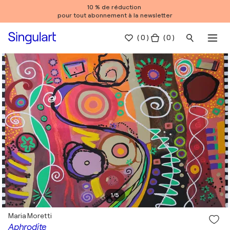
10 % de réduction
pour tout abonnement à la newsletter
(
0
)
( 0 )
1
/
5
Maria Moretti
Aphrodite