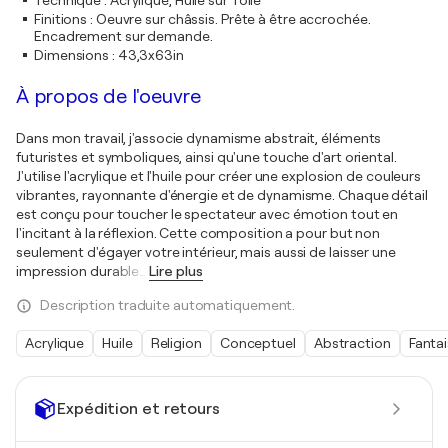
Technique
:
Acrylique, Huile sur Toile
Finitions
:
Oeuvre sur châssis. Prête à être accrochée.
Encadrement sur demande.
Dimensions
:
43,3x63in
À propos de l'oeuvre
Dans mon travail, j'associe dynamisme abstrait, éléments
futuristes et symboliques, ainsi qu'une touche d'art oriental.
J'utilise l'acrylique et l'huile pour créer une explosion de couleurs
vibrantes, rayonnante d'énergie et de dynamisme. Chaque détail
est conçu pour toucher le spectateur avec émotion tout en
l'incitant à la réflexion. Cette composition a pour but non
seulement d'égayer votre intérieur, mais aussi de laisser une
impression durable
…
Lire plus
Description traduite automatiquement.
Acrylique
Huile
Religion
Conceptuel
Abstraction
Fantai
Expédition et retours