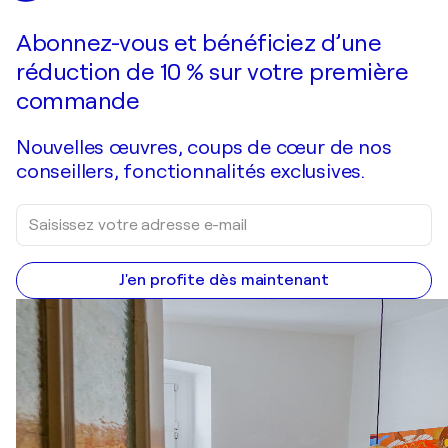
Vous avez adoré cette oeuvre mais elle est vendue ?
Aphrodite
Abonnez-vous et bénéficiez d’une
Je passe commande
réduction de 10 % sur votre première
commande
Nouvelles œuvres, coups de cœur de nos
conseillers, fonctionnalités exclusives.
J'en profite dès maintenant