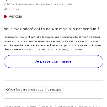
2025
• Allemagne
•
Acrylique, Huile sur Toile
43 x 63 in
Vendue
Vous avez adoré cette oeuvre mais elle est vendue ?
Bonne nouvelle ! L'artiste travaille sur commande. Il peut réaliser
pour vous une oeuvre sur-mesure, inspirée de ce que vous avez
aimé dans la première oeuvre. L'avantage : vous pourrez décider
des dimensions et nous négocions le prix pour vous.
Je passe commande
Voir l'œuvre chez vous
5 images
Galerie d'art
Peinture
Religion
Art oriental
Acrylique
Maria M