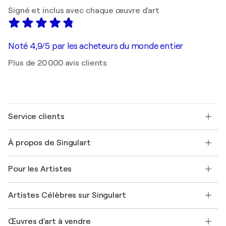
Signé et inclus avec chaque œuvre d'art
Noté 4,9/5 par les acheteurs du monde entier
Plus de 20 000 avis clients
Service clients
Nous contacter
À propos de Singulart
Expédition
Politique de retour
A propos de nous
Témoignages de clients
Pour les Artistes
FAQ
Offrir une carte cadeau
Sociétés affiliées
Rejoignez notre programme commercial
Rejoindre Singulart en tant qu'artiste
Nos artistes
Mon compte
Artistes Célèbres sur Singulart
Se connecter en tant qu'Artiste
Magazine Singulart
Protection acheteur
Emplois
+33 1 76 44 06 42
Henri Matisse
Découvrez une sélection d'art original
Œuvres d'art à vendre
Marc Chagall