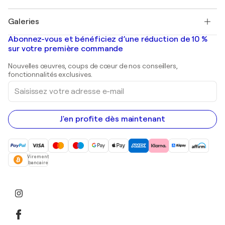
Pablo Picasso
Tableaux à vendre
Salvador Dalí
Galeries
Tableaux abstraits à vendre
Banksy
Peintures à l'huile
Mr. Brainwash
Galeries d'art en France
Abonnez-vous et bénéficiez d’une réduction de 10 %
Peintures de paysage
Shepard Fairey
Galeries d'art en Belgique
sur votre première commande
Estampes
Sculptures
Nouvelles œuvres, coups de cœur de nos conseillers,
Peintures acryliques
fonctionnalités exclusives.
Saisissez
votre
adresse
e-
mail
J'en profite dès maintenant
Virement
bancaire