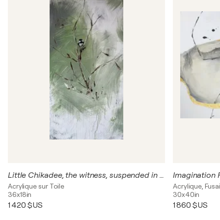
Little Chikadee, the witness, suspended in sage
Imagination 
Acrylique sur Toile
Acrylique, Fusai
36x18in
30x40in
1 420 $US
1 860 $US