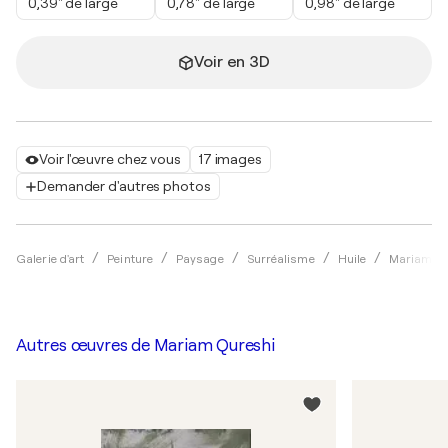
0,39" de large
0,78" de large
0,98" de large
Voir en 3D
Voir l'œuvre chez vous
17 images
Demander d'autres photos
Galerie d'art
Peinture
Paysage
Surréalisme
Huile
Mariam Q
Autres œuvres de
Mariam Qureshi