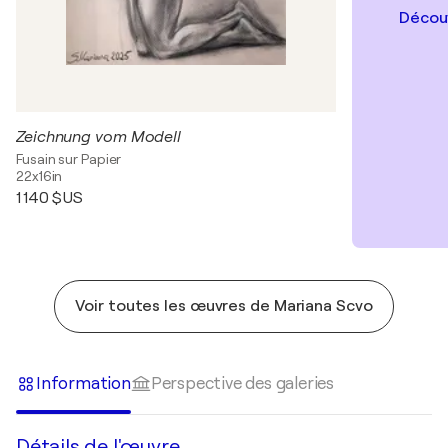
Découv
Zeichnung vom Modell
Fusain sur Papier
22x16in
1 140 $US
Voir toutes les œuvres de Mariana Scvo
Information
Perspective des galeries
Détails de l'œuvre