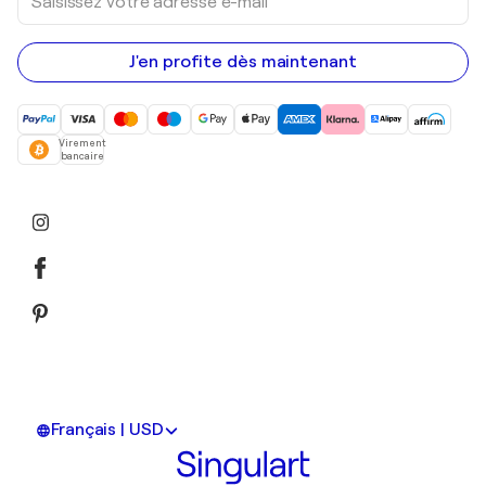
votre
adresse
e-
mail
J'en profite dès maintenant
Virement
bancaire
Français | USD