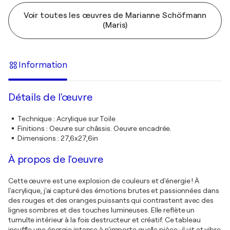
Voir toutes les œuvres de Marianne Schöfmann
(Maris)
Information
Détails de l'œuvre
Technique
:
Acrylique sur Toile
Finitions
:
Oeuvre sur châssis. Oeuvre encadrée.
Dimensions
:
27,6x27,6in
À propos de l'oeuvre
Cette œuvre est une explosion de couleurs et d'énergie ! À
l'acrylique, j'ai capturé des émotions brutes et passionnées dans
des rouges et des oranges puissants qui contrastent avec des
lignes sombres et des touches lumineuses. Elle reflète un
tumulte intérieur à la fois destructeur et créatif. Ce tableau
insuffle une énergie intense à n'importe quelle pièce ; il vit et vibre