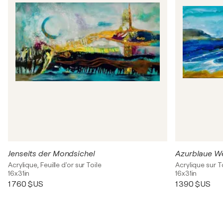
Jenseits der Mondsichel
Azurblaue W
Acrylique, Feuille d'or sur Toile
Acrylique sur T
16x31in
16x31in
1 760 $US
1 390 $US