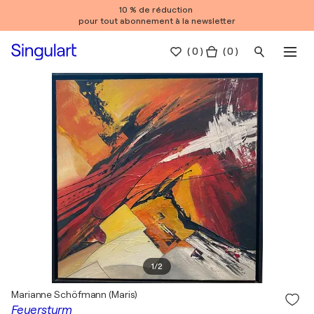
10 % de réduction
pour tout abonnement à la newsletter
(
0
)
( 0 )
1
/
2
Marianne Schöfmann (Maris)
Feuersturm