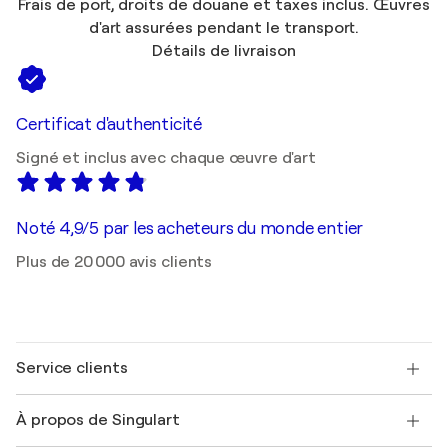
Frais de port, droits de douane et taxes inclus. Œuvres
d'art assurées pendant le transport.
Détails de livraison
Certificat d'authenticité
Signé et inclus avec chaque œuvre d'art
Noté 4,9/5 par les acheteurs du monde entier
Plus de 20 000 avis clients
Service clients
Nous contacter
À propos de Singulart
Expédition
Politique de retour