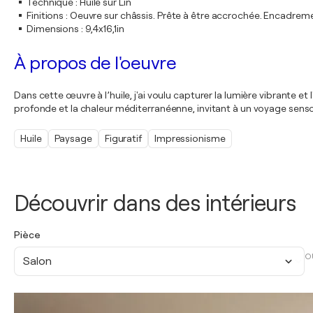
Technique
:
Huile sur Lin
Finitions
:
Oeuvre sur châssis. Prête à être accrochée. Encadre
Dimensions
:
9,4x16,1in
À propos de l'oeuvre
Dans cette œuvre à l’huile, j'ai voulu capturer la lumière vibrante e
profonde et la chaleur méditerranéenne, invitant à un voyage sensor
Huile
Paysage
Figuratif
Impressionisme
Découvrir dans des intérieurs
Pièce
O
Salon