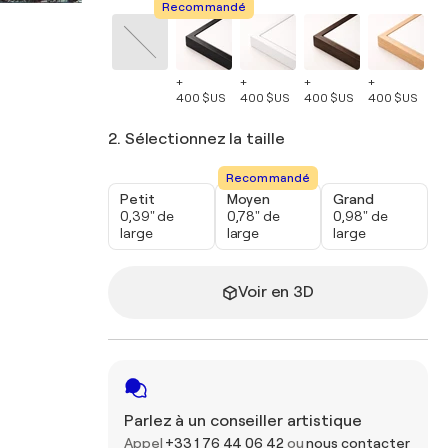
Recommandé
+
+
+
+
+
400 $US
400 $US
400 $US
400 $US
40
2. Sélectionnez la taille
Recommandé
Petit
Moyen
Grand
0,39" de
0,78" de
0,98" de
large
large
large
Voir en 3D
Parlez à un conseiller artistique
Appel
+33 1 76 44 06 42
ou
nous contacter