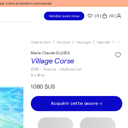
% sur votre première commande.
(
0
)
( 0 )
Vendez avec nous
Galerie d'art
Peinture
Paysage
Figuratif
Huile
Marie-Claude ELLHËA
Village Corse
2015
• France
•
Huile sur Lin
9 x 16 in
1 080 $US
Acquérir cette œuvre