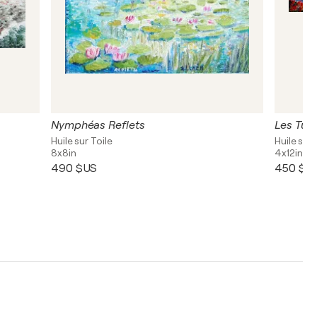
Nymphéas Reflets
Les Tul
Huile sur Toile
Huile sur 
8x8in
4x12in
490 $US
450 $U