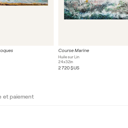
Coques
Course Marine
Huile sur Lin
24x32in
2 720 $US
e et paiement