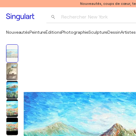
Nouveautés, coups de cœur, t
Rechercher 
New York
Photographie
Nouveautés
Peinture
Éditions
Photographie
Sculpture
Dessin
Artistes
Pop Art
Pablo Picasso