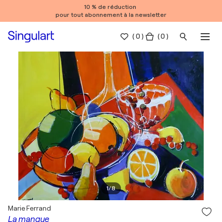
10 % de réduction
pour tout abonnement à la newsletter
(
0
)
( 0 )
1
/
8
Marie Ferrand
La mangue