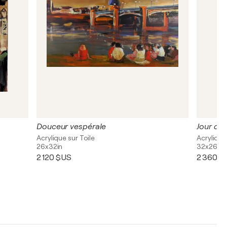
Douceur vespérale
Jour de 
Acrylique sur Toile
Acrylique
26x32in
32x26in
2 120 $US
2 360 $