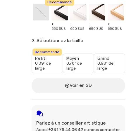
Recommandé
+
+
+
+
+
650 $US
650 $US
650 $US
650 $US
65
2. Sélectionnez la taille
Recommandé
Petit
Moyen
Grand
0,39" de
0,78" de
0,98" de
large
large
large
Voir en 3D
Parlez à un conseiller artistique
Appel
+33 1 76 44 06 42
ou
nous contacter