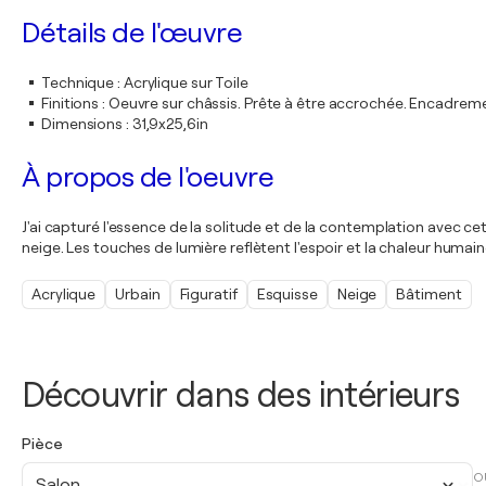
Détails de l'œuvre
Technique
:
Acrylique sur Toile
Finitions
:
Oeuvre sur châssis. Prête à être accrochée. Encadre
Dimensions
:
31,9x25,6in
À propos de l'oeuvre
J'ai capturé l'essence de la solitude et de la contemplation avec ce
neige. Les touches de lumière reflètent l'espoir et la chaleur humain
Acrylique
Urbain
Figuratif
Esquisse
Neige
Bâtiment
Découvrir dans des intérieurs
Pièce
O
Salon