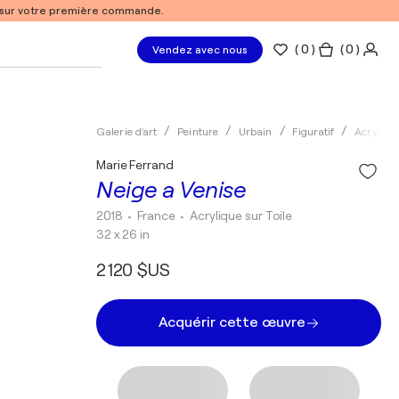
% sur votre première commande.
(
0
)
( 0 )
Vendez avec nous
Galerie d'art
Peinture
Urbain
Figuratif
Acryliqu
Marie Ferrand
Neige a Venise
2018
• France
•
Acrylique sur Toile
32 x 26 in
2 120 $US
Acquérir cette œuvre