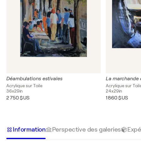
Déambulations estivales
La marchande 
Acrylique sur Toile
Acrylique sur Toil
36x29in
24x29in
2 750 $US
1 860 $US
Information
Perspective des galeries
Expé