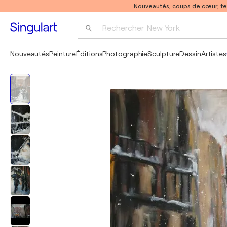
Nouveautés, coups de cœur, t
Rechercher 
New York
Photographie
Nouveautés
Peinture
Éditions
Photographie
Sculpture
Dessin
Artistes
Pop Art
Pablo Picasso