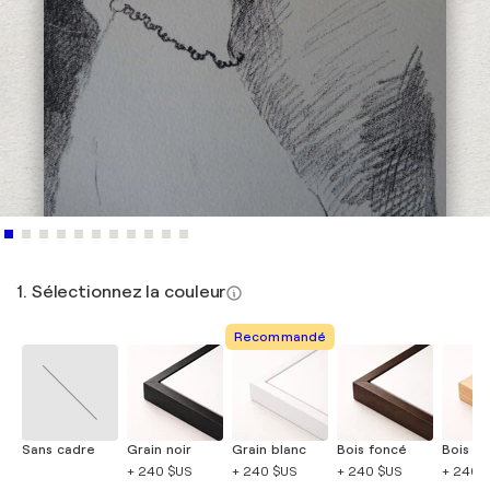
1. Sélectionnez la couleur
Recommandé
Sans cadre
Grain noir
Grain blanc
Bois foncé
Bois cla
+ 240 $US
+ 240 $US
+ 240 $US
+ 240 