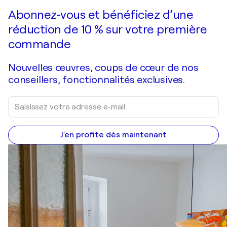
Faire une offre
Acquérir
Abonnez-vous et bénéficiez d’une
réduction de 10 % sur votre première
commande
Nouvelles œuvres, coups de cœur de nos
conseillers, fonctionnalités exclusives.
J'en profite dès maintenant