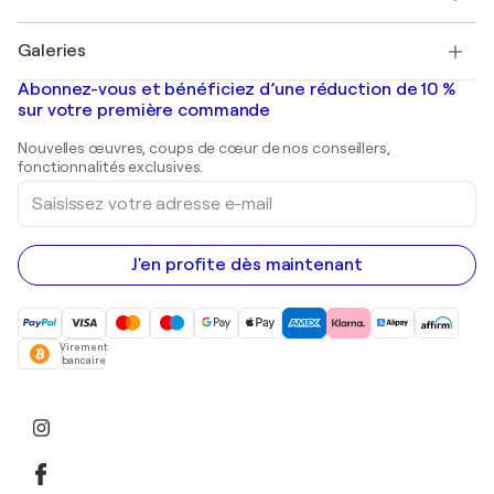
Pablo Picasso
Tableaux à vendre
Salvador Dalí
Galeries
Tableaux abstraits à vendre
Banksy
Peintures à l'huile
Mr. Brainwash
Galeries d'art en France
Abonnez-vous et bénéficiez d’une réduction de 10 %
Peintures de paysage
Shepard Fairey
Galeries d'art en Belgique
sur votre première commande
Estampes
Sculptures
Nouvelles œuvres, coups de cœur de nos conseillers,
Peintures acryliques
fonctionnalités exclusives.
Saisissez
votre
adresse
e-
mail
J'en profite dès maintenant
Virement
bancaire