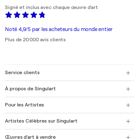
Signé et inclus avec chaque œuvre d'art
Noté 4,9/5 par les acheteurs du monde entier
Plus de 20 000 avis clients
Service clients
Nous contacter
À propos de Singulart
Expédition
Politique de retour
A propos de nous
Témoignages de clients
Pour les Artistes
FAQ
Offrir une carte cadeau
Sociétés affiliées
Rejoignez notre programme commercial
Rejoindre Singulart en tant qu'artiste
Nos artistes
Mon compte
Artistes Célèbres sur Singulart
Se connecter en tant qu'Artiste
Magazine Singulart
Protection acheteur
Emplois
+33 1 76 44 06 42
Henri Matisse
Découvrez une sélection d'art original
Œuvres d'art à vendre
Marc Chagall