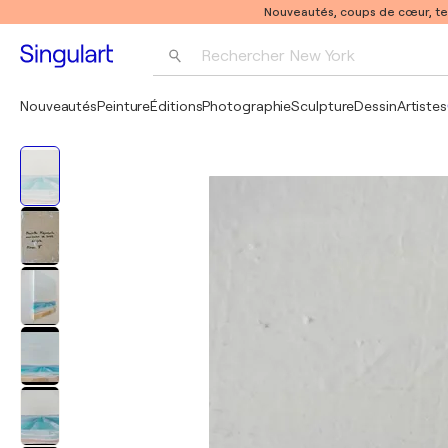
Nouveautés, coups de cœur, t
Rechercher 
New York
Photographie
Nouveautés
Peinture
Éditions
Photographie
Sculpture
Dessin
Artistes
Pop Art
Pablo Picasso