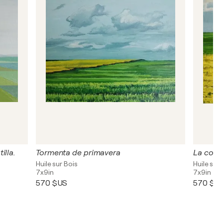
illa.
Tormenta de primavera
La colz
Huile sur Bois
Huile sur 
7x9in
7x9in
570 $US
570 $U