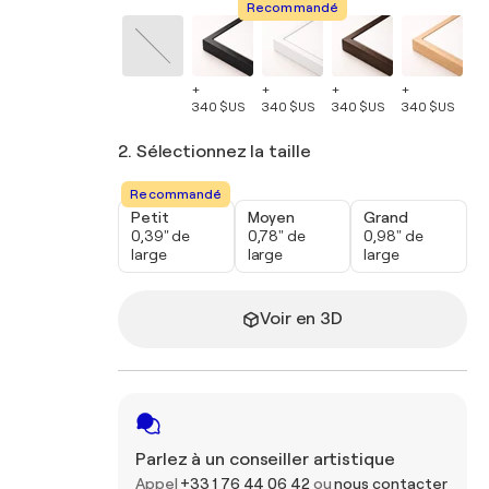
Recommandé
+
+
+
+
+
340 $US
340 $US
340 $US
340 $US
34
2. Sélectionnez la taille
Recommandé
Petit
Moyen
Grand
0,39" de
0,78" de
0,98" de
large
large
large
Voir en 3D
Parlez à un conseiller artistique
Appel
+33 1 76 44 06 42
ou
nous contacter