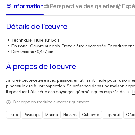
Information
Perspective des galeries
Expé
Détails de l'œuvre
Technique
:
Huile sur Bois
Finitions
:
Oeuvre sur bois. Prête à être accrochée. Encadremen
Dimensions
:
9,4x7,5in
À propos de l'oeuvre
J'ai créé cette œuvre avec passion, en utilisant l'huile pour fusion
pinceau invite à l'introspection. Sa présence dans une maison appor
Il appartient à la série des paysages géométriques inspirés de la
…
L
Description traduite automatiquement.
Huile
Paysage
Marine
Nature
Cubisme
Figuratif
Géo