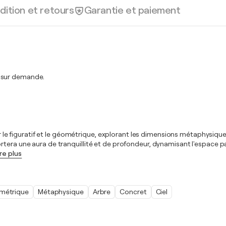
dition et retours
Garantie et paiement
t sur demande.
ner le figuratif et le géométrique, explorant les dimensions métaphysiqu
tera une aura de tranquillité et de profondeur, dynamisant l'espace pa
ire plus
métrique
Métaphysique
Arbre
Concret
Ciel