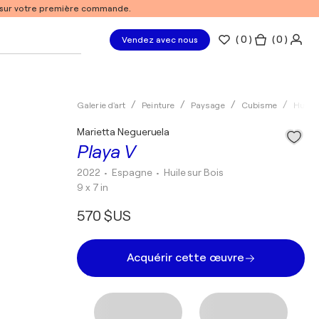
% sur votre première commande.
(
0
)
( 0 )
Vendez avec nous
Galerie d'art
Peinture
Paysage
Cubisme
Huile
Marietta Negueruela
Playa V
2022
• Espagne
•
Huile sur Bois
9 x 7 in
570 $US
Acquérir cette œuvre