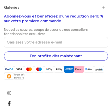
Tableaux à vendre
Salvador Dalí
Galeries
Tableaux abstraits à vendre
Banksy
Peintures à l'huile
Mr. Brainwash
Galeries d'art en France
Abonnez-vous et bénéficiez d’une réduction de 10 %
Peintures de paysage
Shepard Fairey
Galeries d'art en Belgique
sur votre première commande
Estampes
Sculptures
Nouvelles œuvres, coups de cœur de nos conseillers,
Peintures acryliques
fonctionnalités exclusives.
Saisissez
votre
adresse
e-
mail
J'en profite dès maintenant
Virement
bancaire