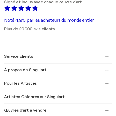
Signé et inclus avec chaque œuvre d'art
Noté 4,9/5 par les acheteurs du monde entier
Plus de 20 000 avis clients
Service clients
Nous contacter
À propos de Singulart
Expédition
Politique de retour
A propos de nous
Témoignages de clients
Pour les Artistes
FAQ
Offrir une carte cadeau
Sociétés affiliées
Rejoignez notre programme commercial
Rejoindre Singulart en tant qu'artiste
Nos artistes
Mon compte
Artistes Célèbres sur Singulart
Se connecter en tant qu'Artiste
Magazine Singulart
Protection acheteur
Emplois
+33 1 76 44 06 42
Henri Matisse
Découvrez une sélection d'art original
Œuvres d'art à vendre
Marc Chagall
Pablo Picasso