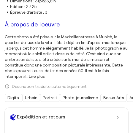
Dimensions
:
31,5x23,6in
Edition
:
2 / 25
Épreuve d'artiste
:
3
À propos de l'oeuvre
Cette photo a été prise sur la Maximilianstrasse à Munich, le
quartier du luxe de la ville. Il était déjà en fin d'après-midi lorsque
j'aperçus cet homme élégamment habillé. Je l'ai photographié au
moment où le soleil brillait dessus de côté. C'est ainsi que son
ombre surréaliste a été créée sur le mur de la maison et
constitue donc une composition picturale intéressante. Cette
photo pourrait aussi dater des années 50. Il est à la fois
intemporel
…
Lire plus
Description traduite automatiquement.
Digital
Urbain
Portrait
Photo-journalisme
Beaux-Arts
A
Expédition et retours