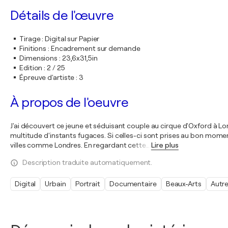
Détails de l'œuvre
Tirage
:
Digital sur Papier
Finitions
:
Encadrement sur demande
Dimensions
:
23,6x31,5in
Edition
:
2 / 25
Épreuve d'artiste
:
3
À propos de l'oeuvre
J'ai découvert ce jeune et séduisant couple au cirque d'Oxford à Lo
multitude d'instants fugaces. Si celles-ci sont prises au bon mome
villes comme Londres. En regardant cette
…
Lire plus
Description traduite automatiquement.
Digital
Urbain
Portrait
Documentaire
Beaux-Arts
Autr