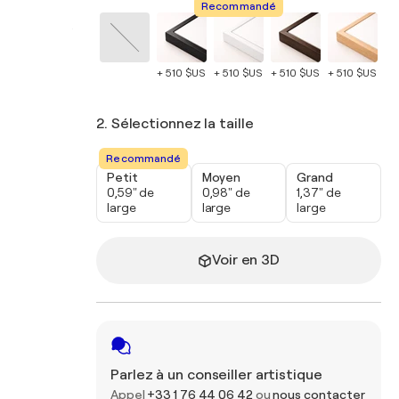
Recommandé
+ 510 $US
+ 510 $US
+ 510 $US
+ 510 $US
+ 
2. Sélectionnez la taille
Recommandé
Petit
Moyen
Grand
0,59" de
0,98" de
1,37" de
large
large
large
Voir en 3D
Parlez à un conseiller artistique
Appel
+33 1 76 44 06 42
ou
nous contacter