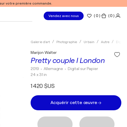
% sur votre première commande.
(
0
)
( 0 )
Vendez avec nous
Galerie d'art
Photographie
Urbain
Autre
Digital
Marijon Walter
Pretty couple I London
2019
• Allemagne
•
Digital sur Papier
24 x 31 in
1 420 $US
Acquérir cette œuvre