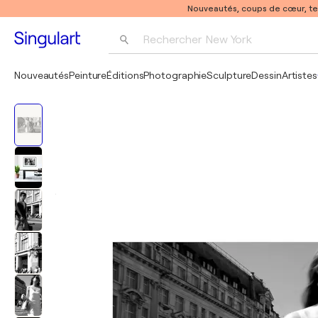
Nouveautés, coups de cœur, t
Rechercher 
New York
Photographie
Nouveautés
Peinture
Éditions
Photographie
Sculpture
Dessin
Artistes
Pop Art
Pablo Picasso