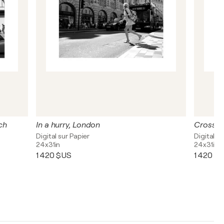
ch
In a hurry, London
Crossing
Digital sur Papier
Digital su
24x31in
24x31in
1 420 $US
1 420 $