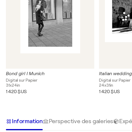
Bond girl I Munich
Italian weddin
Digital sur Papier
Digital sur Papier
31x24in
24x31in
1 420 $US
1 420 $US
Information
Perspective des galeries
Expé