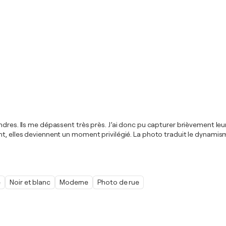
ndres. Ils me dépassent très près. J’ai donc pu capturer brièvement leu
nt, elles deviennent un moment privilégié. La photo traduit le dynamis
e
Noir et blanc
Moderne
Photo de rue