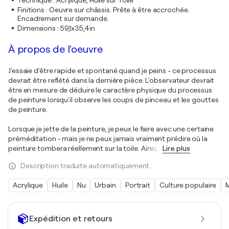
Technique
:
Acrylique, Huile sur Toile
Finitions
:
Oeuvre sur châssis. Prête à être accrochée.
Encadrement sur demande.
Dimensions
:
59,1x35,4in
À propos de l'oeuvre
J'essaie d'être rapide et spontané quand je peins - ce processus
devrait être reflété dans la dernière pièce. L'observateur devrait
être en mesure de déduire le caractère physique du processus
de peinture lorsqu'il observe les coups de pinceau et les gouttes
de peinture.
Lorsque je jette de la peinture, je peux le faire avec une certaine
préméditation - mais je ne peux jamais vraiment prédire où la
peinture tombera réellement sur la toile. Ainsi,
…
Lire plus
Description traduite automatiquement.
Acrylique
Huile
Nu
Urbain
Portrait
Culture populaire
Expédition et retours