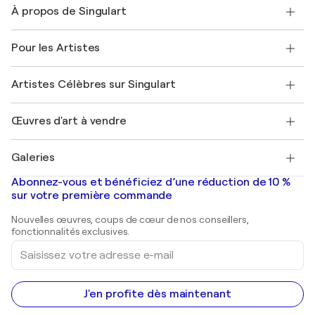
À propos de Singulart
Expédition
Politique de retour
A propos de nous
Témoignages de clients
Pour les Artistes
FAQ
Offrir une carte cadeau
Sociétés affiliées
Rejoignez notre programme commercial
Rejoindre Singulart en tant qu'artiste
Nos artistes
Mon compte
Artistes Célèbres sur Singulart
Se connecter en tant qu'Artiste
Magazine Singulart
Protection acheteur
Emplois
+33 1 76 44 06 42
Henri Matisse
Découvrez une sélection d'art original
Œuvres d'art à vendre
Marc Chagall
Pablo Picasso
Tableaux à vendre
Salvador Dalí
Galeries
Tableaux abstraits à vendre
Banksy
Peintures à l'huile
Mr. Brainwash
Galeries d'art en France
Abonnez-vous et bénéficiez d’une réduction de 10 %
Peintures de paysage
Shepard Fairey
Galeries d'art en Belgique
sur votre première commande
Estampes
Sculptures
Nouvelles œuvres, coups de cœur de nos conseillers,
Peintures acryliques
fonctionnalités exclusives.
Saisissez
votre
adresse
e-
mail
J'en profite dès maintenant