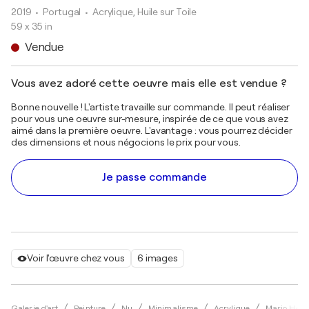
2019
• Portugal
•
Acrylique, Huile sur Toile
59 x 35 in
Vendue
Vous avez adoré cette oeuvre mais elle est vendue ?
Bonne nouvelle ! L'artiste travaille sur commande. Il peut réaliser
pour vous une oeuvre sur-mesure, inspirée de ce que vous avez
aimé dans la première oeuvre. L'avantage : vous pourrez décider
des dimensions et nous négocions le prix pour vous.
Je passe commande
Voir l'œuvre chez vous
6 images
Galerie d'art
Peinture
Nu
Minimalisme
Acrylique
Mario Henr