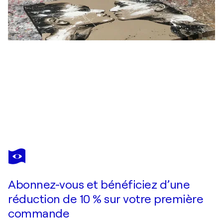
MARIO
HENRIQUE
Vous avez adoré cette oeuvre mais elle est vendue ?
Blue Bonnie
Abonnez-vous et bénéficiez d’une
Je passe commande
réduction de 10 % sur votre première
commande