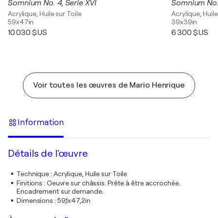
Somnium No. 4, Serie XVI
Somnium No. 
Acrylique, Huile sur Toile
Acrylique, Huile
59x47in
39x39in
10 030 $US
6 300 $US
Voir toutes les œuvres de Mario Henrique
Information
Détails de l'œuvre
Technique
:
Acrylique, Huile sur Toile
Finitions
:
Oeuvre sur châssis. Prête à être accrochée.
Encadrement sur demande.
Dimensions
:
59,1x47,2in