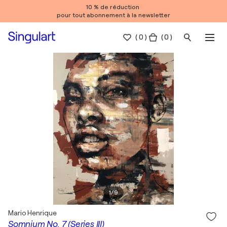
10 % de réduction
pour tout abonnement à la newsletter
(
0
)
( 0 )
1
/
9
Mario Henrique
Somnium No. 7 (Series III)