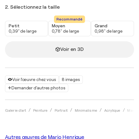
2. Sélectionnez la taille
Recommandé
Petit
Moyen
Grand
0,39" de large
0,78" de large
0,98" de large
Voir en 3D
Voir l'œuvre chez vous
8 images
Demander d'autres photos
Galerie d'art
Peinture
Portrait
Minimalisme
Acrylique
Mario 
Autres œuvres de
Mario Henrique