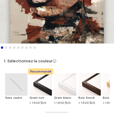
1. Sélectionnez la couleur
Recommandé
Sans cadre
Grain noir
Grain blanc
Bois foncé
Bois cla
+ 1 600 $US
+ 1 600 $US
+ 1 600 $US
+ 1 600