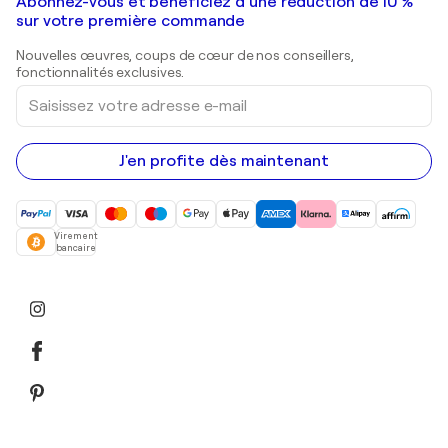
Galeries d'art en France
Abonnez-vous et bénéficiez d’une réduction de 10 %
Peintures de paysage
Shepard Fairey
Galeries d'art en Belgique
sur votre première commande
Estampes
Sculptures
Nouvelles œuvres, coups de cœur de nos conseillers,
Peintures acryliques
fonctionnalités exclusives.
Saisissez
votre
adresse
e-
mail
J'en profite dès maintenant
Virement
bancaire