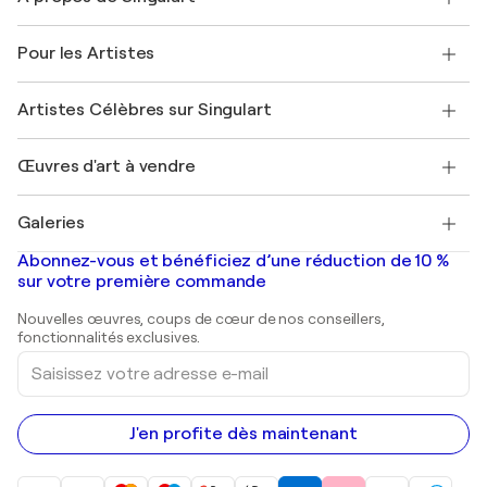
Politique de retour
A propos de nous
Témoignages de clients
Pour les Artistes
FAQ
Offrir une carte cadeau
Sociétés affiliées
Rejoignez notre programme commercial
Rejoindre Singulart en tant qu'artiste
Nos artistes
Mon compte
Artistes Célèbres sur Singulart
Se connecter en tant qu'Artiste
Magazine Singulart
Protection acheteur
Emplois
+33 1 76 44 06 42
Henri Matisse
Découvrez une sélection d'art original
Œuvres d'art à vendre
Marc Chagall
Pablo Picasso
Tableaux à vendre
Salvador Dalí
Galeries
Tableaux abstraits à vendre
Banksy
Peintures à l'huile
Mr. Brainwash
Galeries d'art en France
Abonnez-vous et bénéficiez d’une réduction de 10 %
Peintures de paysage
Shepard Fairey
Galeries d'art en Belgique
sur votre première commande
Estampes
Sculptures
Nouvelles œuvres, coups de cœur de nos conseillers,
Peintures acryliques
fonctionnalités exclusives.
Saisissez
votre
adresse
e-
mail
J'en profite dès maintenant