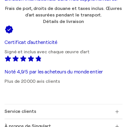
Frais de port, droits de douane et taxes inclus. Œuvres
d'art assurées pendant le transport.
Détails de livraison
Certificat d'authenticité
Signé et inclus avec chaque œuvre d'art
Noté 4,9/5 par les acheteurs du monde entier
Plus de 20 000 avis clients
Service clients
Nous contacter
À propos de Singulart
Expédition