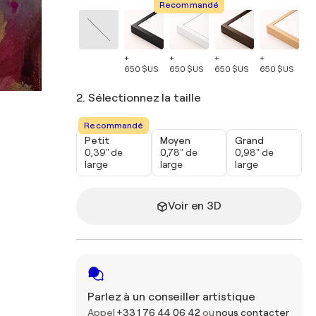
Recommandé
+
+
+
+
+
650 $US
650 $US
650 $US
650 $US
65
2. Sélectionnez la taille
Recommandé
Petit
Moyen
Grand
0,39" de
0,78" de
0,98" de
large
large
large
Voir en 3D
Parlez à un conseiller artistique
Appel
+33 1 76 44 06 42
ou
nous contacter