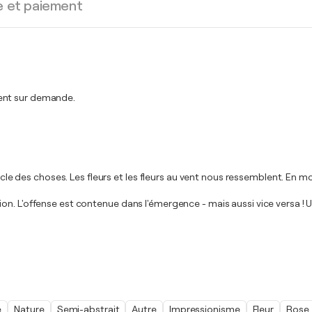
e et paiement
ment sur demande.
 cycle des choses. Les fleurs et les fleurs au vent nous ressemblent. En
n. L'offense est contenue dans l'émergence - mais aussi vice versa ! U
e
Nature
Semi-abstrait
Autre
Impressionisme
Fleur
Rose