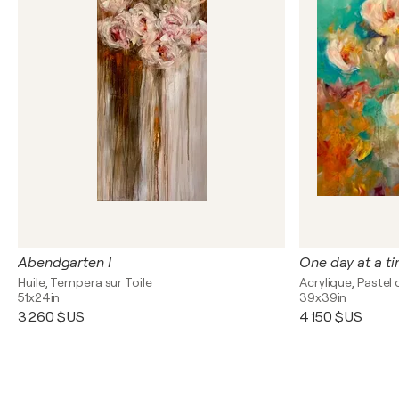
Abendgarten I
One day at a t
Huile, Tempera sur Toile
Acrylique, Pastel 
51x24in
39x39in
3 260 $US
4 150 $US