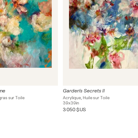
ime
Garden‘s Secrets ll
gras sur Toile
Acrylique, Huile sur Toile
39x39in
3 050 $US