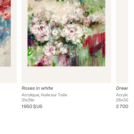
Roses in white
Dreams 
Acrylique, Huile sur Toile
Acrylique
31x31in
28x39in
1 950 $US
2 700 $