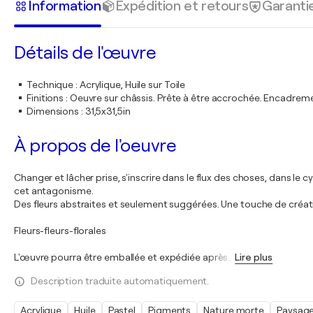
Information
Expédition et retours
Garanti
Détails de l'œuvre
Technique
:
Acrylique, Huile sur Toile
Finitions
:
Oeuvre sur châssis. Prête à être accrochée. Encadre
Dimensions
:
31,5x31,5in
À propos de l'oeuvre
Changer et lâcher prise, s'inscrire dans le flux des choses, dans le
cet antagonisme.
Des fleurs abstraites et seulement suggérées. Une touche de créatio
Fleurs-fleurs-florales
L'œuvre pourra être emballée et expédiée après
…
Lire plus
Description traduite automatiquement.
Acrylique
Huile
Pastel
Pigments
Nature morte
Paysag