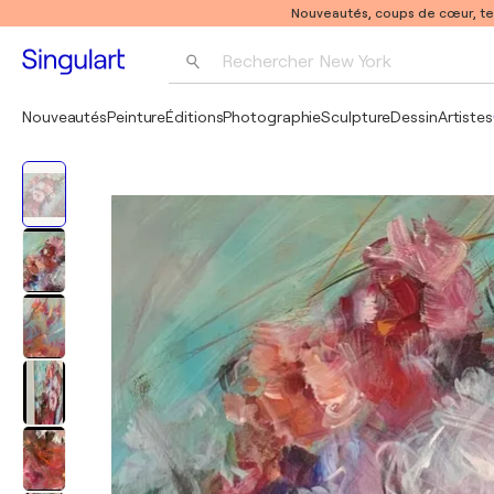
Nouveautés, coups de cœur, t
Rechercher 
New York
Photographie
Nouveautés
Peinture
Éditions
Photographie
Sculpture
Dessin
Artistes
Pop Art
Pablo Picasso