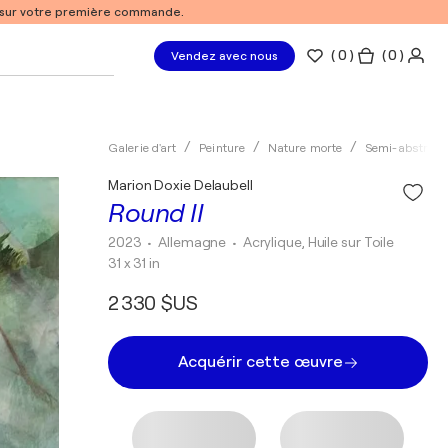
% sur votre première commande.
(
0
)
( 0 )
Vendez avec nous
Galerie d'art
Peinture
Nature morte
Semi-abstrait
Marion Doxie Delaubell
Round II
2023
• Allemagne
•
Acrylique, Huile sur Toile
31 x 31 in
2 330 $US
Acquérir cette œuvre