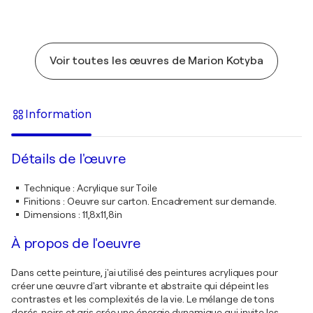
Voir toutes les œuvres de Marion Kotyba
Information
Détails de l'œuvre
Technique
:
Acrylique sur Toile
Finitions
:
Oeuvre sur carton. Encadrement sur demande.
Dimensions
:
11,8x11,8in
À propos de l'oeuvre
Dans cette peinture, j'ai utilisé des peintures acryliques pour
créer une œuvre d'art vibrante et abstraite qui dépeint les
contrastes et les complexités de la vie. Le mélange de tons
dorés, noirs et gris crée une énergie dynamique qui invite les