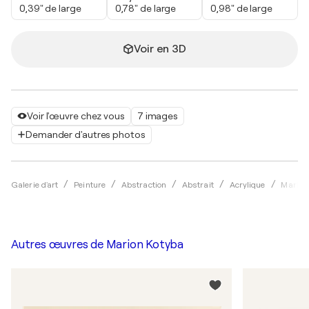
0,39" de large
0,78" de large
0,98" de large
Voir en 3D
Voir l'œuvre chez vous
7 images
Demander d'autres photos
Galerie d'art
Peinture
Abstraction
Abstrait
Acrylique
Marion
Autres œuvres de
Marion Kotyba