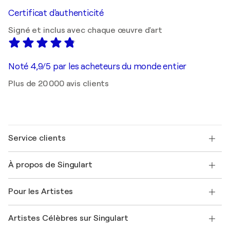
Certificat d'authenticité
Signé et inclus avec chaque œuvre d'art
Noté 4,9/5 par les acheteurs du monde entier
Plus de 20 000 avis clients
Service clients
Nous contacter
À propos de Singulart
Expédition
Politique de retour
A propos de nous
Témoignages de clients
Pour les Artistes
FAQ
Offrir une carte cadeau
Sociétés affiliées
Rejoignez notre programme commercial
Rejoindre Singulart en tant qu'artiste
Nos artistes
Mon compte
Artistes Célèbres sur Singulart
Se connecter en tant qu'Artiste
Magazine Singulart
Protection acheteur