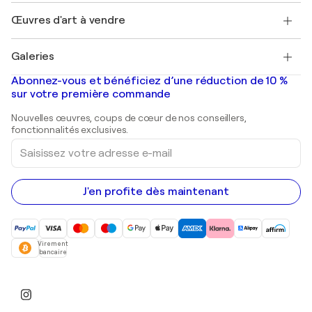
Emplois
+33 1 76 44 06 42
Henri Matisse
Découvrez une sélection d'art original
Œuvres d'art à vendre
Marc Chagall
Pablo Picasso
Tableaux à vendre
Salvador Dalí
Galeries
Tableaux abstraits à vendre
Banksy
Peintures à l'huile
Mr. Brainwash
Galeries d'art en France
Abonnez-vous et bénéficiez d’une réduction de 10 %
Peintures de paysage
Shepard Fairey
Galeries d'art en Belgique
sur votre première commande
Estampes
Sculptures
Nouvelles œuvres, coups de cœur de nos conseillers,
Peintures acryliques
fonctionnalités exclusives.
Saisissez
votre
adresse
e-
mail
J'en profite dès maintenant
Virement
bancaire