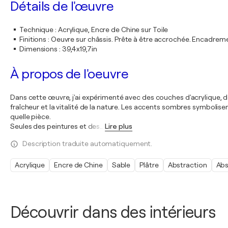
Détails de l'œuvre
Technique
:
Acrylique, Encre de Chine sur Toile
Finitions
:
Oeuvre sur châssis. Prête à être accrochée. Encadre
Dimensions
:
39,4x19,7in
À propos de l'oeuvre
Dans cette œuvre, j'ai expérimenté avec des couches d'acrylique, de s
fraîcheur et la vitalité de la nature. Les accents sombres symbolis
quelle pièce.
Seules des peintures et des
…
Lire plus
Description traduite automatiquement.
Acrylique
Encre de Chine
Sable
Plâtre
Abstraction
Abs
Découvrir dans des intérieurs