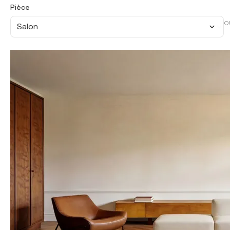
Pièce
O
Salon