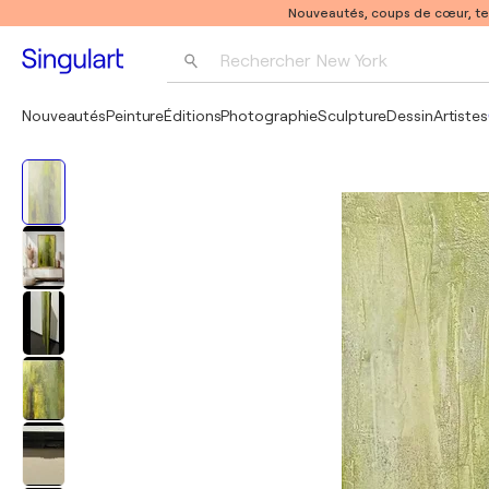
Nouveautés, coups de cœur, t
Rechercher 
New York
Photographie
Nouveautés
Peinture
Éditions
Photographie
Sculpture
Dessin
Artistes
Pop Art
Pablo Picasso