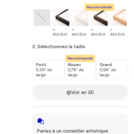
Recommandé
+
+
+
+
+
650 $US
650 $US
650 $US
650 $US
65
2. Sélectionnez la taille
Recommandé
Petit
Moyen
Grand
0,39" de
0,78" de
0,98" de
large
large
large
Voir en 3D
Parlez à un conseiller artistique