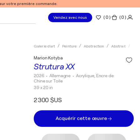
% sur votre première commande.
(
0
)
( 0 )
Vendez avec nous
Galerie d'art
Peinture
Abstraction
Abstrait
Acry
Marion Kotyba
Strutura XX
2026
• Allemagne
•
Acrylique, Encre de
Chine sur Toile
39 x 20 in
2 300 $US
Acquérir cette œuvre