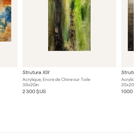
Strutura XIX
Strutura
Acrylique, Encre de Chine sur Toile
Acrylique,
39x20in
20x20in
2 300 $US
1 000 $