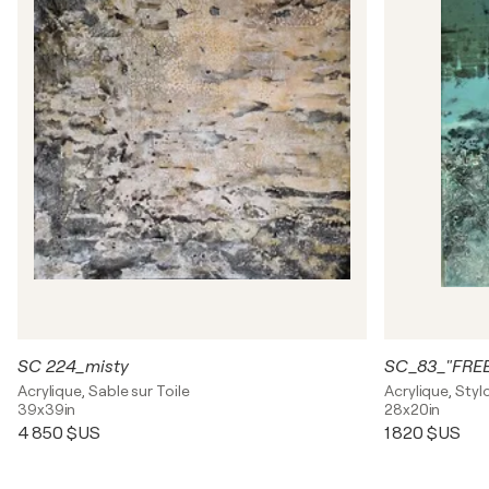
SC 224_misty
SC_83_"FREE
Acrylique, Sable sur Toile
Acrylique, Stylo
39x39in
28x20in
4 850 $US
1 820 $US