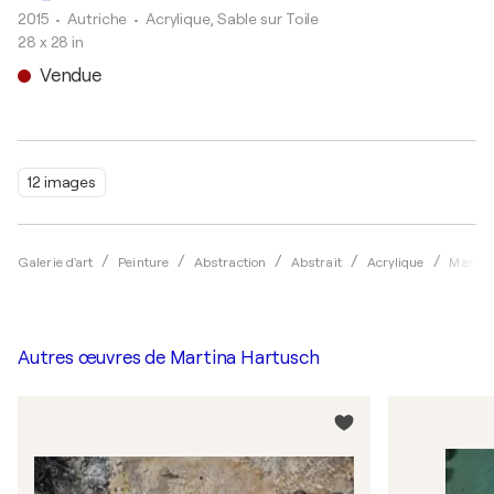
2015
• Autriche
•
Acrylique, Sable sur Toile
28 x 28 in
Vendue
12 images
Galerie d'art
Peinture
Abstraction
Abstrait
Acrylique
Martin
Autres œuvres de
Martina Hartusch