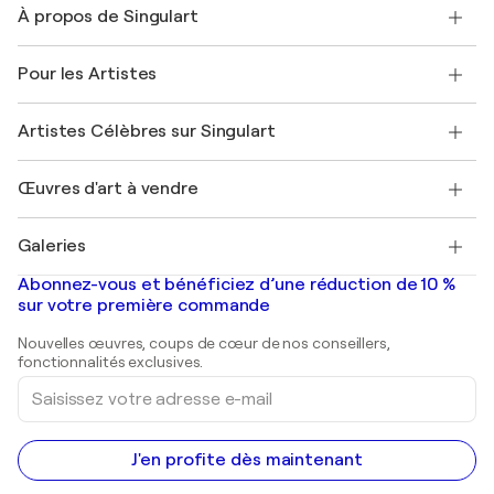
À propos de Singulart
Expédition
Politique de retour
A propos de nous
Témoignages de clients
Pour les Artistes
FAQ
Offrir une carte cadeau
Sociétés affiliées
Rejoignez notre programme commercial
Rejoindre Singulart en tant qu'artiste
Nos artistes
Mon compte
Artistes Célèbres sur Singulart
Se connecter en tant qu'Artiste
Magazine Singulart
Protection acheteur
Emplois
+33 1 76 44 06 42
Henri Matisse
Découvrez une sélection d'art original
Œuvres d'art à vendre
Marc Chagall
Pablo Picasso
Tableaux à vendre
Salvador Dalí
Galeries
Tableaux abstraits à vendre
Banksy
Peintures à l'huile
Mr. Brainwash
Galeries d'art en France
Abonnez-vous et bénéficiez d’une réduction de 10 %
Peintures de paysage
Shepard Fairey
Galeries d'art en Belgique
sur votre première commande
Estampes
Sculptures
Nouvelles œuvres, coups de cœur de nos conseillers,
Peintures acryliques
fonctionnalités exclusives.
Saisissez
votre
adresse
e-
mail
J'en profite dès maintenant