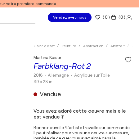
% sur votre première commande.
(
0
)
( 0 )
Vendez avec nous
Galerie d'art
Peinture
Abstraction
Abstrait
Acry
Martina Kaiser
Farbklang-Rot 2
2018
• Allemagne
•
Acrylique sur Toile
39 x 28 in
Vendue
Vous avez adoré cette oeuvre mais elle
est vendue ?
Bonne nouvelle ! L'artiste travaille sur commande.
Il peut réaliser pour vous une oeuvre sur-mesure,
inspirée de ce que vous avez aimé dans la