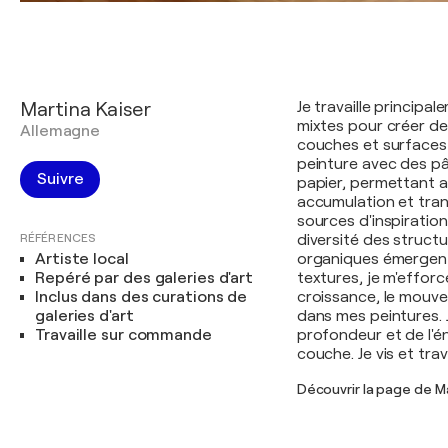
Martina Kaiser
Je travaille principa
mixtes pour créer d
Allemagne
couches et surfaces
peinture avec des pâ
Suivre
papier, permettant a
accumulation et tran
sources d'inspiration
RÉFÉRENCES
diversité des structu
Artiste local
organiques émergent 
Repéré par des galeries d'art
textures, je m'effor
Inclus dans des curations de
croissance, le mouve
galeries d'art
dans mes peintures. J
Travaille sur commande
profondeur et de l'én
couche. Je vis et trav
Découvrir la page de M