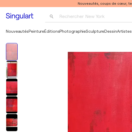
Nouveautés, coups de cœur, t
Rechercher 
New York
Photographie
Nouveautés
Peinture
Éditions
Photographie
Sculpture
Dessin
Artistes
Pop Art
Pablo Picasso