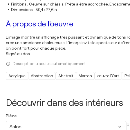
Finitions
:
Oeuvre sur châssis. Prête à être accrochée. Encadre
Dimensions
:
39,4x27,6in
À propos de l'oeuvre
L'image montre un affichage très puissant et dynamique de tons roug
crée une ambiance chaleureuse. L'image invite le spectateur à s'imm
Un point fort pour chaque pièce.
Signé au dos.
Description traduite automatiquement.
Acrylique
Abstraction
Abstrait
Marron
œuvre D'art
Pe
Découvrir dans des intérieurs
Pièce
O
Salon