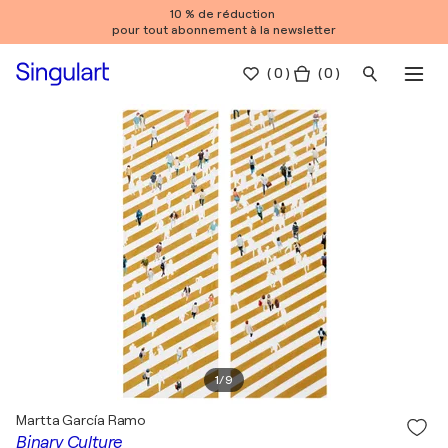
10 % de réduction
pour tout abonnement à la newsletter
(
0
)
( 0 )
1
/
9
Martta García Ramo
Binary Culture