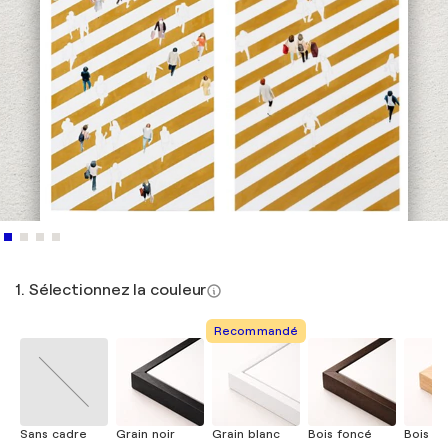
1. Sélectionnez la couleur
Recommandé
Sans cadre
Grain noir
Grain blanc
Bois foncé
Bois cla