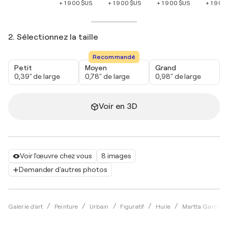
+ 1 900 $US
+ 1 900 $US
+ 1 900 $US
+ 1 900
2. Sélectionnez la taille
Recommandé
Petit
Moyen
Grand
0,39" de large
0,78" de large
0,98" de large
Voir en 3D
Voir l'œuvre chez vous
8 images
Demander d'autres photos
Galerie d'art
Peinture
Urbain
Figuratif
Huile
Martta García 