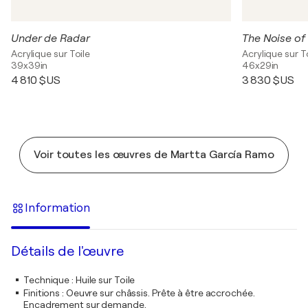
Under de Radar
The Noise of
Acrylique sur Toile
Acrylique sur T
39x39in
46x29in
4 810 $US
3 830 $US
Voir toutes les œuvres de Martta García Ramo
Information
Détails de l'œuvre
Technique
:
Huile sur Toile
Finitions
:
Oeuvre sur châssis. Prête à être accrochée.
Encadrement sur demande.