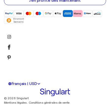
mail
J'en profite dès maintenant
Virement
bancaire
Français | USD
© 2026 Singulart
Mentions légales.
Conditions générales de vente