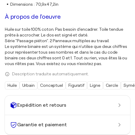
Dimensions
:
70,9x47,2in
À propos de l'oeuvre
Huile sur toile 100% coton. Pas besoin d'encadrer. Toile tendue
prête à accrocher. Le dos est signé et daté.
Série "Passage piéton". 2 Panneaux multiples au travail.
Le système binaire est un système qui n'utilise que deux chiffres
pour représenter tous ses nombres et dans le cas du code
binaire ces deux chiffres sont 0 et 1. Tout ou rien, vous êtes là ou
vous n'êtes pas. Vous existez ou vous n'existez pas.
Description traduite automatiquement.
Huile
Urbain
Conceptuel
Figuratif
Ligne
Cercle
Symét
Expédition et retours
Garantie et paiement