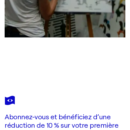
MARTTA GARCÍA RAMO
Binary Culture
11 250 $US
Faire une offre
Acquérir
Abonnez-vous et bénéficiez d’une
réduction de 10 % sur votre première