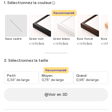
1. Sélectionnez la couleur
Recommandé
Sans cadre
Grain noir
Grain blanc
Bois foncé
Bois cla
+ 1 170 $US
+ 1 170 $US
+ 1 170 $US
+ 1 170 
2. Sélectionnez la taille
Recommandé
Petit
Moyen
Grand
0,39" de large
0,78" de large
0,98" de large
Voir en 3D