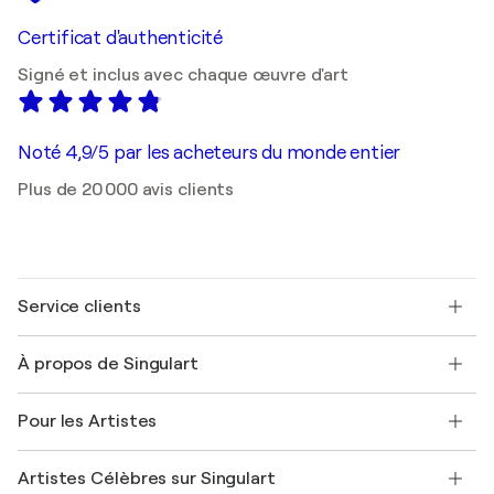
Certificat d'authenticité
Signé et inclus avec chaque œuvre d'art
Noté 4,9/5 par les acheteurs du monde entier
Plus de 20 000 avis clients
Service clients
Nous contacter
À propos de Singulart
Expédition
Politique de retour
A propos de nous
Témoignages de clients
Pour les Artistes
FAQ
Offrir une carte cadeau
Sociétés affiliées
Rejoignez notre programme commercial
Rejoindre Singulart en tant qu'artiste
Nos artistes
Mon compte
Artistes Célèbres sur Singulart
Se connecter en tant qu'Artiste
Magazine Singulart
Protection acheteur