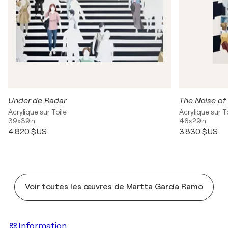
Under de Radar
The Noise of
Acrylique sur Toile
Acrylique sur T
39x39in
46x29in
4 820 $US
3 830 $US
Voir toutes les œuvres de Martta García Ramo
Information