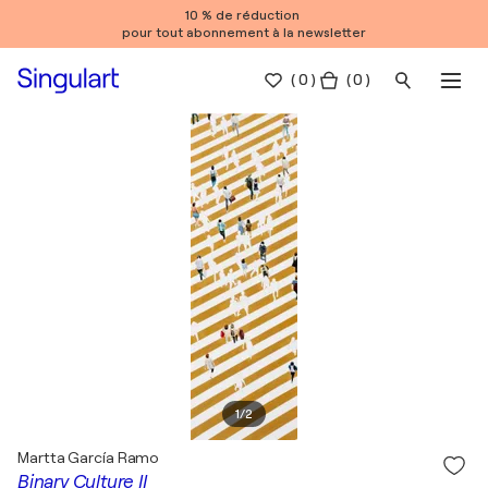
10 % de réduction
pour tout abonnement à la newsletter
(
0
)
( 0 )
1
/
2
Martta García Ramo
Binary Culture II