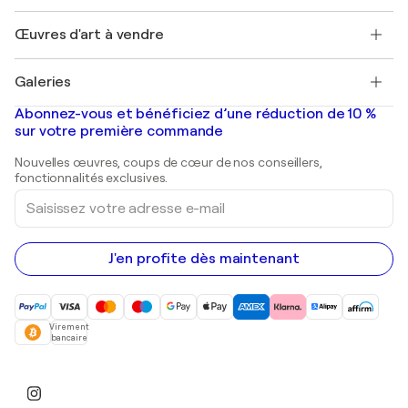
Emplois
+33 1 76 44 06 42
Henri Matisse
Découvrez une sélection d'art original
Œuvres d'art à vendre
Marc Chagall
Pablo Picasso
Tableaux à vendre
Salvador Dalí
Galeries
Tableaux abstraits à vendre
Banksy
Peintures à l'huile
Mr. Brainwash
Galeries d'art en France
Abonnez-vous et bénéficiez d’une réduction de 10 %
Peintures de paysage
Shepard Fairey
Galeries d'art en Belgique
sur votre première commande
Estampes
Sculptures
Nouvelles œuvres, coups de cœur de nos conseillers,
Peintures acryliques
fonctionnalités exclusives.
Saisissez
votre
adresse
e-
mail
J'en profite dès maintenant
Virement
bancaire