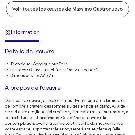
Voir toutes les œuvres de Massimo Castronuovo
Information
Détails de l'œuvre
Technique
:
Acrylique sur Toile
Finitions
:
Oeuvre sur châssis. Oeuvre encadrée.
Dimensions
:
19,7x15,7in
À propos de l'oeuvre
Dans cette œuvre, j'ai exploré le jeu dynamique de la lumière et
de l'ombre à travers des formes fluides en noir et blanc. À l'aide
de peinture acrylique, j'ai créé un rythme abstrait et surréaliste, à
la fois futuriste et organique. Cette énergie invite à la
contemplation, éveille la curiosité et insuffle du mouvement à
votre espace, apportant vie et mystère à toute pièce qu'elle
orne. C'est une pulsation visuelle, une célébration du contraste