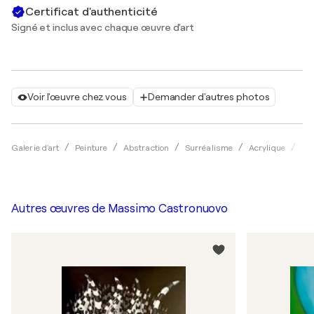
Certificat d'authenticité
Signé et inclus avec chaque œuvre d'art
Voir l'œuvre chez vous
Demander d'autres photos
Galerie d'art
Peinture
Abstraction
Surréalisme
Acrylique
Ma
Autres œuvres de
Massimo Castronuovo