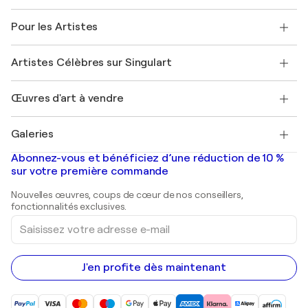
Politique de retour
A propos de nous
Témoignages de clients
Pour les Artistes
FAQ
Offrir une carte cadeau
Sociétés affiliées
Rejoignez notre programme commercial
Rejoindre Singulart en tant qu'artiste
Nos artistes
Mon compte
Artistes Célèbres sur Singulart
Se connecter en tant qu'Artiste
Magazine Singulart
Protection acheteur
Emplois
+33 1 76 44 06 42
Henri Matisse
Découvrez une sélection d'art original
Œuvres d'art à vendre
Marc Chagall
Pablo Picasso
Tableaux à vendre
Salvador Dalí
Galeries
Tableaux abstraits à vendre
Banksy
Peintures à l'huile
Mr. Brainwash
Galeries d'art en France
Abonnez-vous et bénéficiez d’une réduction de 10 %
Peintures de paysage
Shepard Fairey
Galeries d'art en Belgique
sur votre première commande
Estampes
Sculptures
Nouvelles œuvres, coups de cœur de nos conseillers,
Peintures acryliques
fonctionnalités exclusives.
Saisissez
votre
adresse
e-
mail
J'en profite dès maintenant