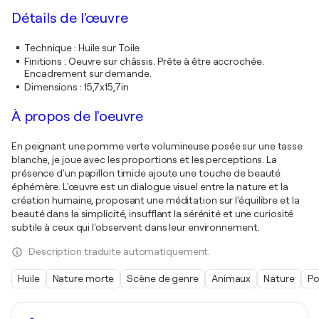
Détails de l'œuvre
Technique
:
Huile sur Toile
Finitions
:
Oeuvre sur châssis. Prête à être accrochée.
Encadrement sur demande.
Dimensions
:
15,7x15,7in
À propos de l'oeuvre
En peignant une pomme verte volumineuse posée sur une tasse
blanche, je joue avec les proportions et les perceptions. La
présence d'un papillon timide ajoute une touche de beauté
éphémère. L'œuvre est un dialogue visuel entre la nature et la
création humaine, proposant une méditation sur l'équilibre et la
beauté dans la simplicité, insufflant la sérénité et une curiosité
subtile à ceux qui l'observent dans leur environnement.
Description traduite automatiquement.
Huile
Nature morte
Scène de genre
Animaux
Nature
Po