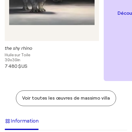
Découv
the shy rhino
Huile sur Toile
39x39in
7 480 $US
Voir toutes les œuvres de massimo villa
Information