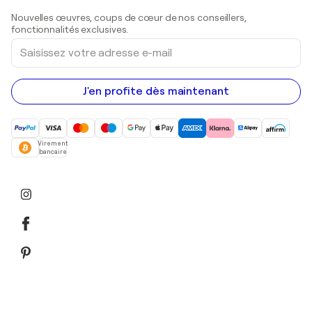
Sculptures
Nouvelles œuvres, coups de cœur de nos conseillers,
Peintures acryliques
fonctionnalités exclusives.
Saisissez
votre
adresse
e-
mail
J'en profite dès maintenant
Virement
bancaire