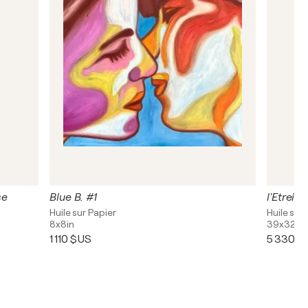
se
Blue B. #1
l'Etreint
Huile sur Papier
Huile sur 
8x8in
39x32in
1 110 $US
5 330 $