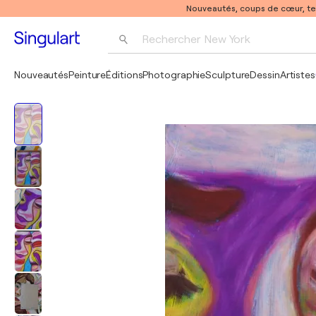
Nouveautés, coups de cœur, t
Rechercher 
New York
Photographie
Nouveautés
Peinture
Éditions
Photographie
Sculpture
Dessin
Artistes
Pop Art
Pablo Picasso