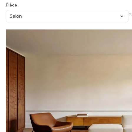
Pièce
O
Salon