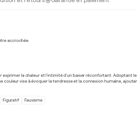
dition et retours
Garantie et paiement
être accrochée.
r exprimer la chaleur et l'intimité d'un baiser réconfortant. Adoptant les
que couleur vise à évoquer la tendresse et la connexion humaine, ajout
Figuratif
Fauvisme