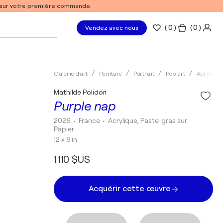
% sur votre première commande.
(
0
)
( 0 )
Vendez avec nous
Galerie d'art
Peinture
Portrait
Pop art
Acrylique
Mathilde Polidori
Purple nap
2026
• France
•
Acrylique, Pastel gras sur
Papier
12 x 8 in
1 110 $US
Acquérir cette œuvre