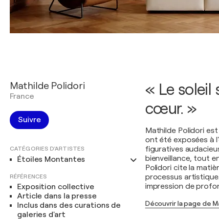
Mathilde Polidori
« Le soleil
France
cœur. »
Suivre
Mathilde Polidori es
ont été exposées à l
figuratives audacieus
CATÉGORIES D'ARTISTES
bienveillance, tout e
Étoiles Montantes
Polidori cite la mat
processus artistique
RÉFÉRENCES
impression de profond
Exposition collective
Article dans la presse
Découvrir la page de Ma
Inclus dans des curations de
galeries d'art