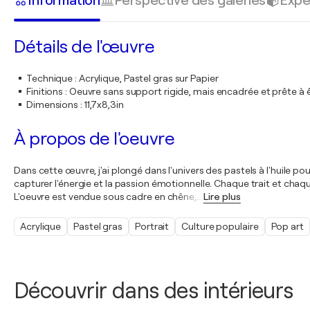
Information
Perspective des galeries
Expé
Détails de l'œuvre
Technique
:
Acrylique, Pastel gras sur Papier
Finitions
:
Oeuvre sans support rigide, mais encadrée et prête à 
Dimensions
:
11,7x8,3in
À propos de l'oeuvre
Dans cette œuvre, j'ai plongé dans l'univers des pastels à l'huile pou
capturer l'énergie et la passion émotionnelle. Chaque trait et cha
L'oeuvre est vendue sous cadre en chêne,
…
Lire plus
Acrylique
Pastel gras
Portrait
Culture populaire
Pop art
Découvrir dans des intérieurs