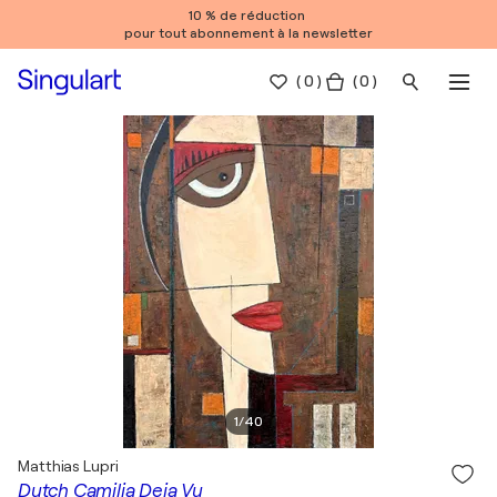
10 % de réduction
pour tout abonnement à la newsletter
(
0
)
( 0 )
1
/
40
Matthias Lupri
Dutch Camilia Deja Vu