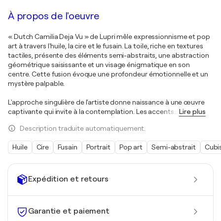
À propos de l'oeuvre
« Dutch Camilia Deja Vu » de Lupri mêle expressionnisme et pop
art à travers l'huile, la cire et le fusain. La toile, riche en textures
tactiles, présente des éléments semi-abstraits, une abstraction
géométrique saisissante et un visage énigmatique en son
centre. Cette fusion évoque une profondeur émotionnelle et un
mystère palpable.
L'approche singulière de l'artiste donne naissance à une œuvre
captivante qui invite à la contemplation. Les accents
…
Lire plus
Description traduite automatiquement.
Huile
Cire
Fusain
Portrait
Pop art
Semi-abstrait
Cubi
Expédition et retours
Garantie et paiement