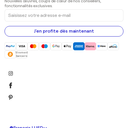
Nouvelles œuvres, coups de cœur de nos conseillers,
Peintures acryliques
fonctionnalités exclusives.
Saisissez
votre
adresse
e-
mail
J'en profite dès maintenant
Virement
bancaire
Français | USD