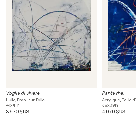
Voglia di vivere
Panta rhei
Huile, Émail sur Toile
Acrylique, Taille 
41x41in
39x39in
3 970 $US
4 070 $US