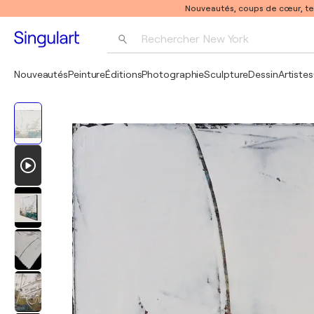
Nouveautés, coups de cœur, t
Rechercher 
New York
Photographie
Nouveautés
Peinture
Éditions
Photographie
Sculpture
Dessin
Artistes
Pop Art
Pablo Picasso