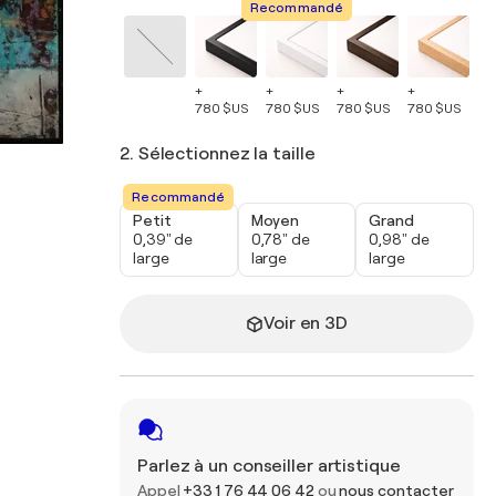
Recommandé
+
+
+
+
+
780 $US
780 $US
780 $US
780 $US
78
2. Sélectionnez la taille
Recommandé
Petit
Moyen
Grand
0,39" de
0,78" de
0,98" de
large
large
large
Voir en 3D
Parlez à un conseiller artistique
Appel
+33 1 76 44 06 42
ou
nous contacter