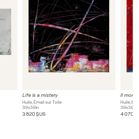
Life is a mistery
Il mondo
Huile, Émail sur Toile
Huile, Éma
39x39in
39x39in
3 820 $US
4 070 $