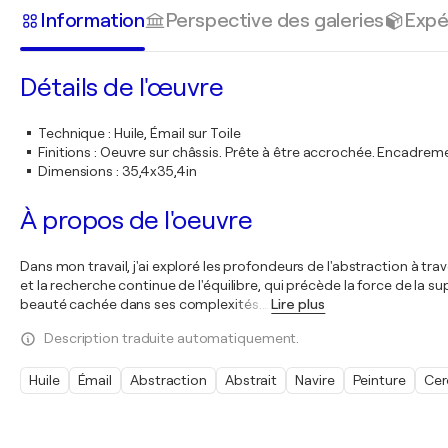
Information
Perspective des galeries
Expé
Détails de l'œuvre
Technique
:
Huile, Émail sur Toile
Finitions
:
Oeuvre sur châssis. Prête à être accrochée. Encadre
Dimensions
:
35,4x35,4in
À propos de l'oeuvre
Dans mon travail, j'ai exploré les profondeurs de l'abstraction à tr
et la recherche continue de l'équilibre, qui précède la force de la su
beauté cachée dans ses complexités.
…
Lire plus
Description traduite automatiquement.
Huile
Émail
Abstraction
Abstrait
Navire
Peinture
Cer