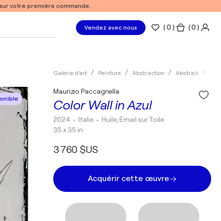
% sur votre première commande.
(
0
)
( 0 )
Vendez avec nous
Galerie d'art
Peinture
Abstraction
Abstrait
Huil
Maurizio Paccagnella
onible
Color Wall in Azul
2024
• Italie
•
Huile, Émail sur Toile
35 x 35 in
3 760 $US
Acquérir cette œuvre