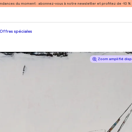
endances du moment :
abonnez-vous à notre newsletter et profitez de -10 
Offres spéciales
Zoom amplifié disp