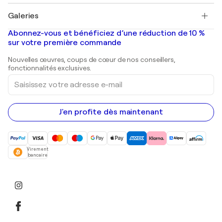
Pablo Picasso
Tableaux à vendre
Salvador Dalí
Galeries
Tableaux abstraits à vendre
Banksy
Peintures à l'huile
Mr. Brainwash
Galeries d'art en France
Abonnez-vous et bénéficiez d’une réduction de 10 %
Peintures de paysage
Shepard Fairey
Galeries d'art en Belgique
sur votre première commande
Estampes
Sculptures
Nouvelles œuvres, coups de cœur de nos conseillers,
Peintures acryliques
fonctionnalités exclusives.
Saisissez
votre
adresse
e-
mail
J'en profite dès maintenant
Virement
bancaire