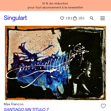
10 % de réduction
pour tout abonnement à la newsletter
(
0
)
( 0 )
1
/
2
Max Francos
SANTIAGO SIN TITULO 7