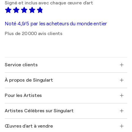
Signé et inclus avec chaque œuvre d'art
Noté 4,9/5 par les acheteurs du monde entier
Plus de 20 000 avis clients
Service clients
Nous contacter
À propos de Singulart
Expédition
Politique de retour
A propos de nous
Témoignages de clients
Pour les Artistes
FAQ
Offrir une carte cadeau
Sociétés affiliées
Rejoignez notre programme commercial
Rejoindre Singulart en tant qu'artiste
Nos artistes
Mon compte
Artistes Célèbres sur Singulart
Se connecter en tant qu'Artiste
Magazine Singulart
Protection acheteur
Emplois
+33 1 76 44 06 42
Henri Matisse
Découvrez une sélection d'art original
Œuvres d'art à vendre
Marc Chagall