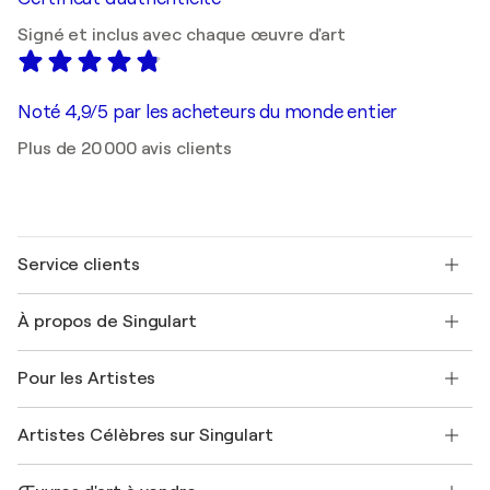
Signé et inclus avec chaque œuvre d'art
Noté 4,9/5 par les acheteurs du monde entier
Plus de 20 000 avis clients
Service clients
Nous contacter
À propos de Singulart
Expédition
Politique de retour
A propos de nous
Témoignages de clients
Pour les Artistes
FAQ
Offrir une carte cadeau
Sociétés affiliées
Rejoignez notre programme commercial
Rejoindre Singulart en tant qu'artiste
Nos artistes
Mon compte
Artistes Célèbres sur Singulart
Se connecter en tant qu'Artiste
Magazine Singulart
Protection acheteur
Emplois
+33 1 76 44 06 42
Henri Matisse
Découvrez une sélection d'art original