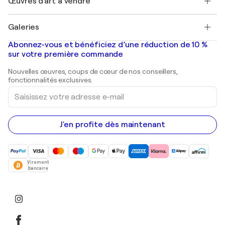
Œuvres d'art à vendre
Marc Chagall
Pablo Picasso
Tableaux à vendre
Salvador Dalí
Galeries
Tableaux abstraits à vendre
Banksy
Peintures à l'huile
Mr. Brainwash
Galeries d'art en France
Abonnez-vous et bénéficiez d’une réduction de 10 %
Peintures de paysage
Shepard Fairey
Galeries d'art en Belgique
sur votre première commande
Estampes
Sculptures
Nouvelles œuvres, coups de cœur de nos conseillers,
Peintures acryliques
fonctionnalités exclusives.
Saisissez
votre
adresse
e-
mail
J'en profite dès maintenant
Virement
bancaire