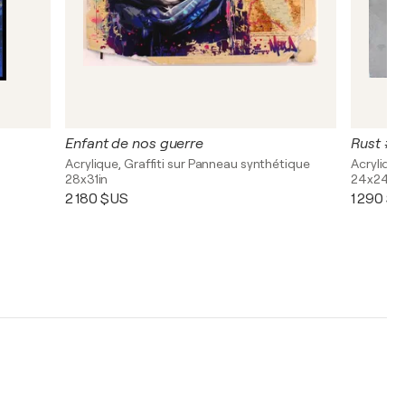
Enfant de nos guerre
Rust #4
Acrylique, Graffiti sur Panneau synthétique
Acrylique,
28x31in
24x24in
2 180 $US
1 290 $