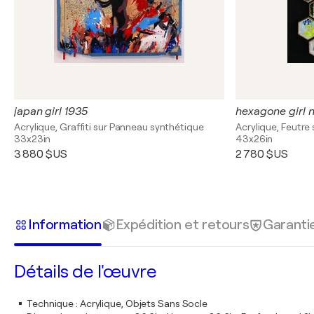
japan girl 1935
hexagone girl n
Acrylique, Graffiti sur Panneau synthétique
Acrylique, Feutre 
33x23in
43x26in
3 880 $US
2 780 $US
Information
Expédition et retours
Garanti
Détails de l'œuvre
Technique
:
Acrylique, Objets Sans Socle