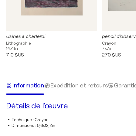
Usines à charleroi
pencil d'obser
Lithographie
Crayon
14x11in
7x7in
710 $US
270 $US
Information
Expédition et retours
Garanti
Détails de l'œuvre
Technique
:
Crayon
Dimensions
:
9,6x12,2in