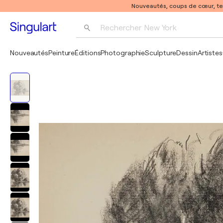
Nouveautés, coups de cœur, t
Rechercher 
New York
Photographie
Nouveautés
Peinture
Éditions
Photographie
Sculpture
Dessin
Artistes
Pop Art
Pablo Picasso