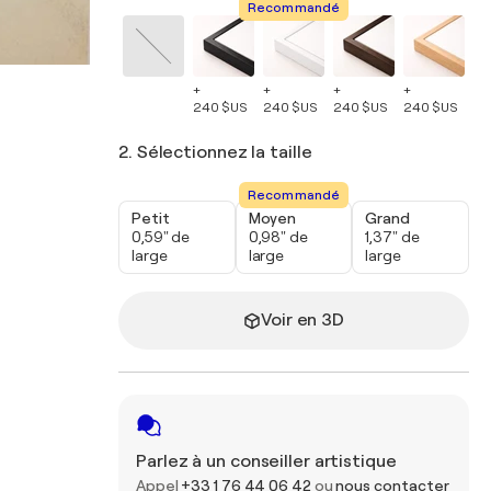
Recommandé
+
+
+
+
+
240 $US
240 $US
240 $US
240 $US
24
2. Sélectionnez la taille
Recommandé
Petit
Moyen
Grand
0,59" de
0,98" de
1,37" de
large
large
large
Voir en 3D
Parlez à un conseiller artistique
Appel
+33 1 76 44 06 42
ou
nous contacter