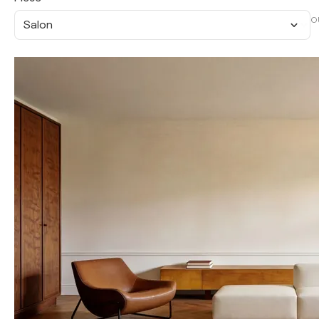
O
Salon