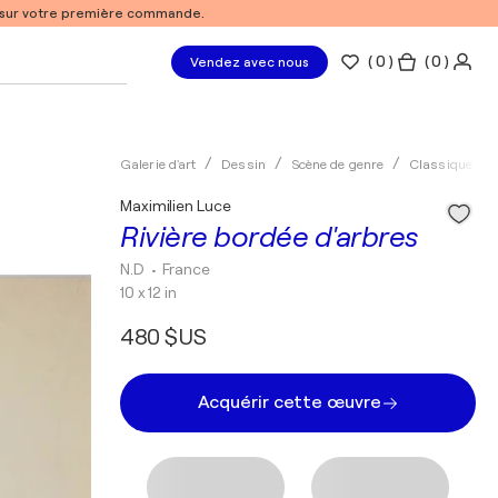
% sur votre première commande.
(
0
)
( 0 )
Vendez avec nous
Galerie d'art
Dessin
Scène de genre
Classique
Maximilien Luce
Rivière bordée d'arbres
N.D
• France
10 x 12 in
480 $US
Acquérir cette œuvre