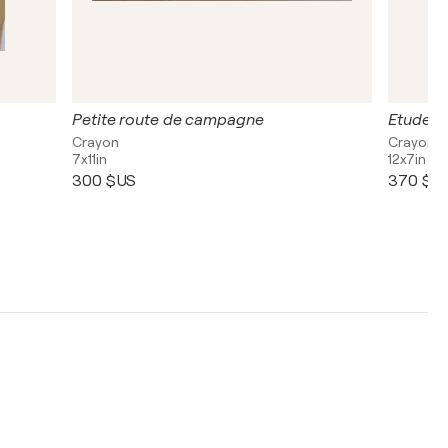
Petite route de campagne
Etude de
Crayon
Crayon
7x11in
12x7in
300 $US
370 $U