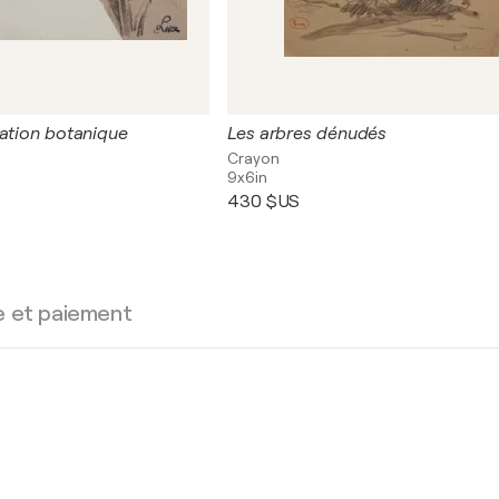
vation botanique
Les arbres dénudés
Crayon
9x6in
430 $US
e et paiement