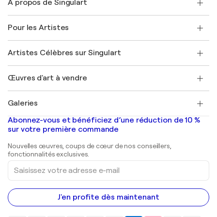
À propos de Singulart
Expédition
Politique de retour
A propos de nous
Témoignages de clients
Pour les Artistes
FAQ
Offrir une carte cadeau
Sociétés affiliées
Rejoignez notre programme commercial
Rejoindre Singulart en tant qu'artiste
Nos artistes
Mon compte
Artistes Célèbres sur Singulart
Se connecter en tant qu'Artiste
Magazine Singulart
Protection acheteur
Emplois
+33 1 76 44 06 42
Henri Matisse
Découvrez une sélection d'art original
Œuvres d'art à vendre
Marc Chagall
Pablo Picasso
Tableaux à vendre
Salvador Dalí
Galeries
Tableaux abstraits à vendre
Banksy
Peintures à l'huile
Mr. Brainwash
Galeries d'art en France
Abonnez-vous et bénéficiez d’une réduction de 10 %
Peintures de paysage
Shepard Fairey
Galeries d'art en Belgique
sur votre première commande
Estampes
Sculptures
Nouvelles œuvres, coups de cœur de nos conseillers,
Peintures acryliques
fonctionnalités exclusives.
Saisissez
votre
adresse
e-
mail
J'en profite dès maintenant