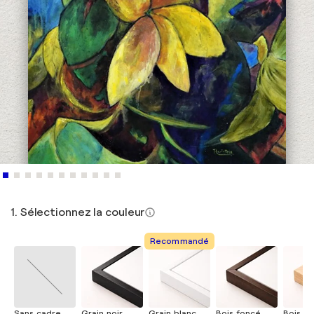
1. Sélectionnez la couleur
Recommandé
Sans cadre
Grain noir
Grain blanc
Bois foncé
Bois cla