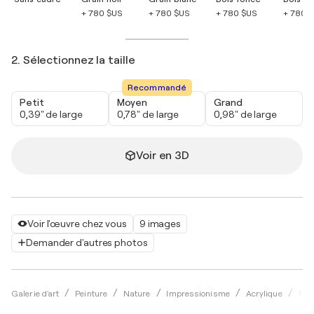
+ 780 $US
+ 780 $US
+ 780 $US
+ 780 
2. Sélectionnez la taille
Recommandé
Petit
Moyen
Grand
0,39" de large
0,78" de large
0,98" de large
Voir en 3D
Voir l'œuvre chez vous
9 images
Demander d'autres photos
Galerie d'art
Peinture
Nature
Impressionisme
Acrylique
Mic