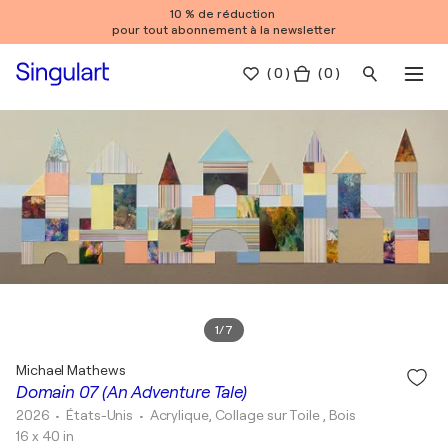
10 % de réduction
pour tout abonnement à la newsletter
(
0
)
( 0 )
1
/
7
Michael Mathews
Domain 07 (An Adventure Tale)
2026
• États-Unis
•
Acrylique, Collage sur Toile , Bois
16 x 40 in