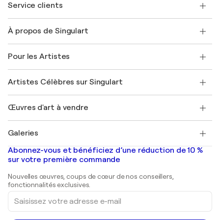
Service clients
Nous contacter
À propos de Singulart
Expédition
Politique de retour
A propos de nous
Témoignages de clients
Pour les Artistes
FAQ
Offrir une carte cadeau
Sociétés affiliées
Rejoignez notre programme commercial
Rejoindre Singulart en tant qu'artiste
Nos artistes
Mon compte
Artistes Célèbres sur Singulart
Se connecter en tant qu'Artiste
Magazine Singulart
Protection acheteur
Emplois
+33 1 76 44 06 42
Henri Matisse
Découvrez une sélection d'art original
Œuvres d'art à vendre
Marc Chagall
Pablo Picasso
Tableaux à vendre
Salvador Dalí
Galeries
Tableaux abstraits à vendre
Banksy
Peintures à l'huile
Mr. Brainwash
Galeries d'art en France
Abonnez-vous et bénéficiez d’une réduction de 10 %
Peintures de paysage
Shepard Fairey
Galeries d'art en Belgique
sur votre première commande
Estampes
Sculptures
Nouvelles œuvres, coups de cœur de nos conseillers,
Peintures acryliques
fonctionnalités exclusives.
Saisissez
votre
adresse
e-